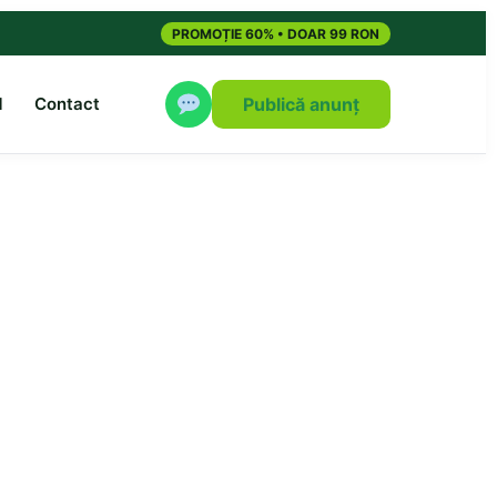
PROMOȚIE 60% • DOAR 99 RON
M
Contact
Publică anunț