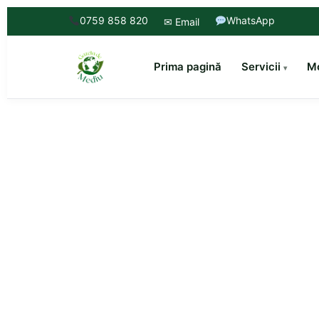
0759 858 820
WhatsApp
✉ Email
Prima pagină
Servicii
Mo