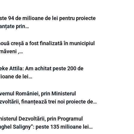
te 94 de milioane de lei pentru proiecte
nanțate prin…
ouă creșă a fost finalizată în municipiul
rnăveni ,…
eke Attila: Am achitat peste 200 de
lioane de lei…
vernul României, prin Ministerul
voltării, finanțează trei noi proiecte de…
isterul Dezvoltării, prin Programul
nghel Saligny”: peste 135 milioane lei…