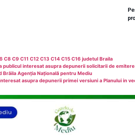
Pes
pr
6 C8 C9 C11 C12 C13 C14 C15 C16 judetul Braila
licul interesat asupra depunerii solicitarii de emitere
d Brăila Agenția Națională pentru Mediu
teresat asupra depunerii primei versiuni a Planului in ve