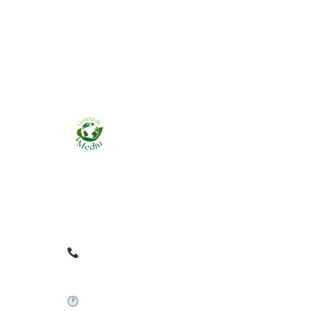
Ziarul online pentru publicarea anunțurilor
obligatorii de mediu cerute de ANMAP, APM și
instituțiile abilitate. Dovadă pe loc, acceptat în
toată România.
0759 858 820
✉
gazetamediu@gmail.com
Sistem automat 24/7