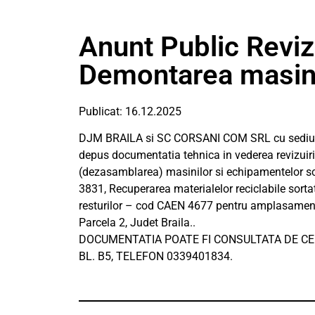
Anunt Public Reviz
Demontarea masini
Publicat: 16.12.2025
DJM BRAILA si SC CORSANI COM SRL cu sediul in
depus documentatia tehnica in vederea revizuiri
(dezasamblarea) masinilor si echipamentelor s
3831, Recuperarea materialelor reciclabile sorta
resturilor – cod CAEN 4677 pentru amplasament
Parcela 2, Judet Braila..
DOCUMENTATIA POATE FI CONSULTATA DE CEI
BL. B5, TELEFON 0339401834.