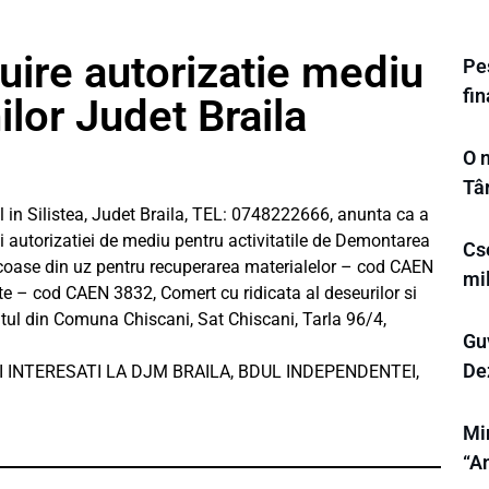
uire autorizatie mediu
Pes
fi
lor Judet Braila
O n
Tâ
 Silistea, Judet Braila, TEL: 0748222666, anunta ca a
i autorizatiei de mediu pentru activitatile de Demontarea
Cs
coase din uz pentru recuperarea materialelor – cod CAEN
mi
te – cod CAEN 3832, Comert cu ridicata al deseurilor si
ul din Comuna Chiscani, Sat Chiscani, Tarla 96/4,
Gu
Dez
 INTERESATI LA DJM BRAILA, BDUL INDEPENDENTEI,
Min
“A