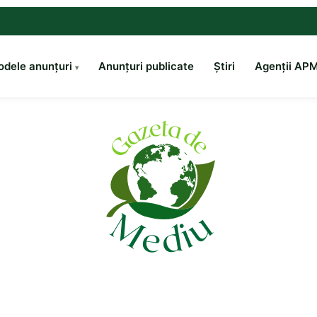
dele anunțuri
Anunțuri publicate
Știri
Agenții AP