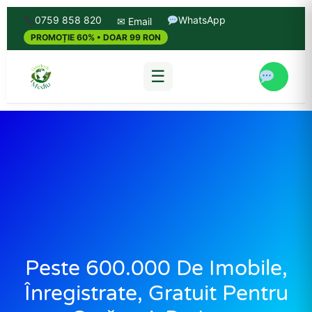
0759 858 820
WhatsApp
✉ Email
PROMOȚIE 60% • DOAR 99 RON
☰
Peste 600.000 De Imobile,
Înregistrate, Gratuit Pentru