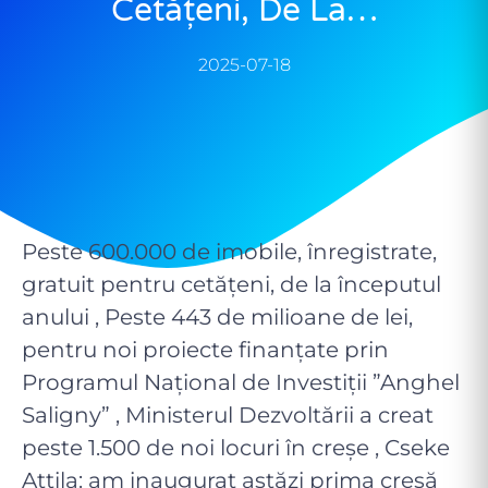
Cetățeni, De La…
2025-07-18
Peste 600.000 de imobile, înregistrate,
gratuit pentru cetățeni, de la începutul
anului , Peste 443 de milioane de lei,
pentru noi proiecte finanțate prin
Programul Național de Investiții ”Anghel
Saligny” , Ministerul Dezvoltării a creat
peste 1.500 de noi locuri în creșe , Cseke
Attila: am inaugurat astăzi prima creșă