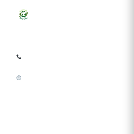
Ziarul online pentru publicarea anunțurilor obligatorii
de mediu cerute de ANMAP, APM și instituțiile
abilitate. Dovadă pe loc, acceptat în toată România.
0759 858 820
✉
gazetamediu@gmail.com
Sistem automat 24/7
SERVICII PUBLICARE
Publică anunț APM
Autorizație construire
Comunicat de presă PNRR