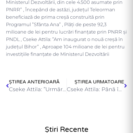
Ministerul Dezvoltării, din cele 4.500 asumate prin
PNRR” , Începând de astăzi, județul Teleorman
beneficiază de prima creșă construită prin
Programul ”Sfânta Ana” , Plăți de peste 92,3
milioane de lei pentru lucrări finanțate prin PNRR și
PNDL , Cseke Attila: ”Am inaugurat o nouă creșă în
județul Bihor” , Aproape 104 milioane de lei pentru
investițiile finanțate de Ministerul Dezvoltării
ȘTIREA ANTERIOARĂ
ȘTIREA URMATOARE
Cseke Attila: ”Urmărim transparența și creșterea conformării voluntare la plata…
Cseke Attila: Până în prezent, am finalizat peste jumătate din…
Știri Recente