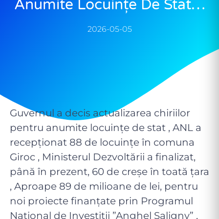
Anumite Locuințe De Stat…
2026-05-05
Guvernul a decis actualizarea chiriilor
pentru anumite locuințe de stat , ANL a
recepţionat 88 de locuinţe în comuna
Giroc , Ministerul Dezvoltării a finalizat,
până în prezent, 60 de creșe în toată țara
, Aproape 89 de milioane de lei, pentru
noi proiecte finanțate prin Programul
Național de Investiții ”Anghel Saligny” ,