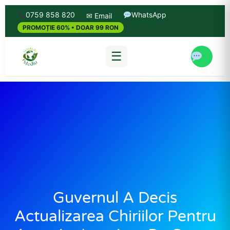
0759 858 820
WhatsApp
✉ Email
PROMOȚIE 60% • DOAR 99 RON
☰
Guvernul A Decis
Actualizarea Chiriilor Pentru