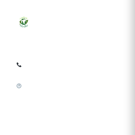
Ziarul online pentru publicarea anunțurilor obligatorii
de mediu cerute de ANMAP, APM și instituțiile
abilitate. Dovadă pe loc, acceptat în toată România.
0759 858 820
✉
gazetamediu@gmail.com
Sistem automat 24/7
SERVICII PUBLICARE
Publică anunț APM
Autorizație construire