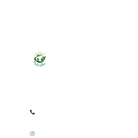
Ziarul online pentru publicarea anunțurilor
obligatorii de mediu cerute de ANMAP, APM și
instituțiile abilitate. Dovadă pe loc, acceptat în
toată România.
0759 858 820
✉
gazetamediu@gmail.com
Sistem automat 24/7