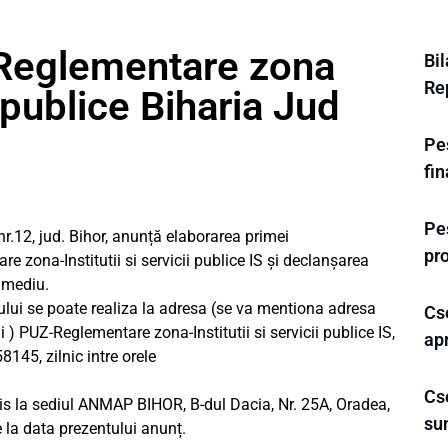
Reglementare zona
Bi
Re
ii publice Biharia Jud
Pe
fi
Pes
 nr.12, jud. Bihor, anunță elaborarea primei
pr
 zona-Institutii si servicii publice IS și declanșarea
 mediu.
lui se poate realiza la adresa (se va mentiona adresa
Cse
i ) PUZ-Reglementare zona-Institutii si servicii publice IS,
ap
58145, zilnic intre orele
Cse
cris la sediul ANMAP BIHOR, B-dul Dacia, Nr. 25A, Oradea,
su
e la data prezentului anunț.