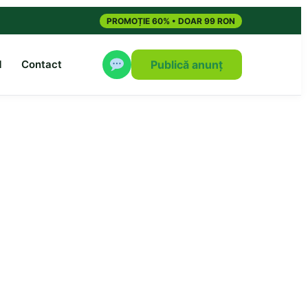
PROMOȚIE 60% • DOAR 99 RON
M
Contact
Publică anunț