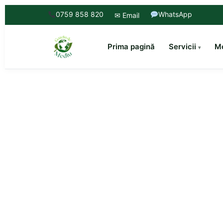
0759 858 820
WhatsApp
✉ Email
Prima pagină
Servicii
Mo