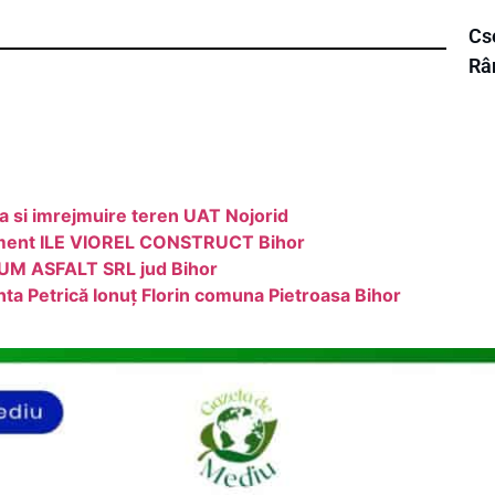
Cse
Râ
a si imrejmuire teren UAT Nojorid
ement ILE VIOREL CONSTRUCT Bihor
RUM ASFALT SRL jud Bihor
ta Petrică Ionuț Florin comuna Pietroasa Bihor