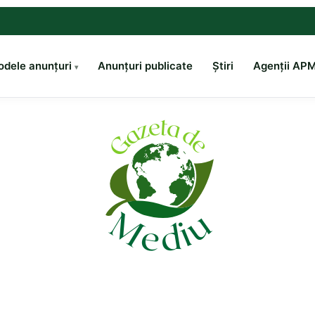
dele anunțuri
Anunțuri publicate
Știri
Agenții AP