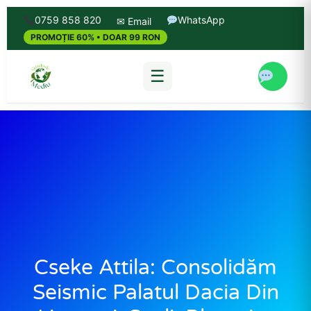
0759 858 820
WhatsApp
✉ Email
PROMOȚIE 60% • DOAR 99 RON
☰
Cseke Attila: Consolidăm
Seismic Palatul Dacia Din