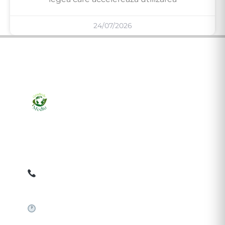
24/07/2026
Ziarul online pentru publicarea anunțurilor obligatorii
de mediu cerute de ANMAP, APM și instituțiile
abilitate. Dovadă pe loc, acceptat în toată România.
0759 858 820
✉
gazetamediu@gmail.com
Sistem automat 24/7