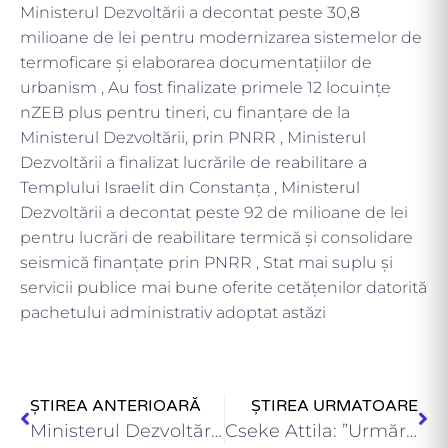
Ministerul Dezvoltării a decontat peste 30,8
milioane de lei pentru modernizarea sistemelor de
termoficare și elaborarea documentațiilor de
urbanism , Au fost finalizate primele 12 locuințe
nZEB plus pentru tineri, cu finanțare de la
Ministerul Dezvoltării, prin PNRR , Ministerul
Dezvoltării a finalizat lucrările de reabilitare a
Templului Israelit din Constanța , Ministerul
Dezvoltării a decontat peste 92 de milioane de lei
pentru lucrări de reabilitare termică și consolidare
seismică finanțate prin PNRR , Stat mai suplu și
servicii publice mai bune oferite cetățenilor datorită
pachetului administrativ adoptat astăzi
ȘTIREA ANTERIOARĂ
ȘTIREA URMATOARE
Ministerul Dezvoltării a decontat lucrări pentru reabilitarea și consolidarea unor…
Cseke Attila: ”Urmărim transparența și creșterea conformării voluntare la plata…