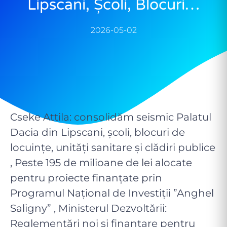
Lipscani, Școli, Blocuri…
2026-05-02
Cseke Attila: consolidăm seismic Palatul
Dacia din Lipscani, școli, blocuri de
locuințe, unități sanitare și clădiri publice
, Peste 195 de milioane de lei alocate
pentru proiecte finanțate prin
Programul Național de Investiții ”Anghel
Saligny” , Ministerul Dezvoltării:
Reglementări noi și finanțare pentru