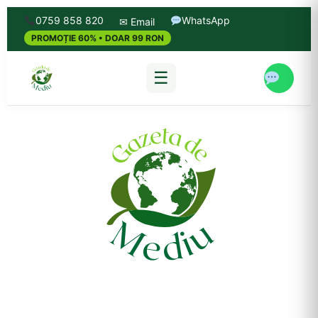
0759 858 820
WhatsApp
✉ Email
PROMOȚIE 60% • DOAR 99 RON
☰