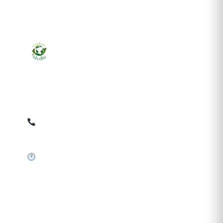
Ziarul online pentru publicarea anunțurilor obligatorii
de mediu cerute de ANMAP, APM și instituțiile
abilitate. Dovadă pe loc, acceptat în toată România.
0759 858 820
✉
gazetamediu@gmail.com
Sistem automat 24/7
SERVICII PUBLICARE
Publică anunț APM