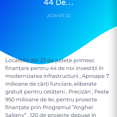
44 De…
2024-03-22
Localități din 23 de județe primesc
finanțare pentru 44 de noi investiții în
modernizarea infrastructurii , Aproape 7
milioane de cărți funciare, eliberate
gratuit pentru cetățeni , Precizări , Peste
950 milioane de lei, pentru proiecte
finanțate prin Programul ”Anghel
Saligny” , 120 de proiecte depuse în