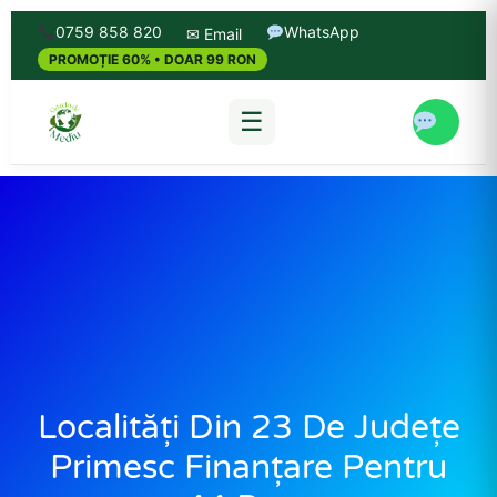
0759 858 820
WhatsApp
✉ Email
PROMOȚIE 60% • DOAR 99 RON
☰
Localități Din 23 De Județe
Primesc Finanțare Pentru