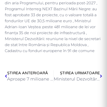
din aria Programului, pentru perioada post-2027 ,
Programul Interreg NEXT Bazinul Mării Negre: au
fost aprobate 33 de proiecte, cu o valoare totală a
fondurilor UE de 30,5 milioane euro , Ministrul
Adrian-Ioan Veștea: peste 481 milioane de lei vor
finanța 35 de noi proiecte de infrastructură ,
Ministerul Dezvoltării: reuniune la nivel de secretari
de stat între România și Republica Moldova ,
Cadastru cu fonduri europene în 91 de comune
ȘTIREA ANTERIOARĂ
ȘTIREA URMATOARE
Aproape 7 milioane de cărți funciare, eliberate gratuit pentru cetățeni…
Ministerul Dezvoltării vine în sprijinul a 68 de teatre, opere…