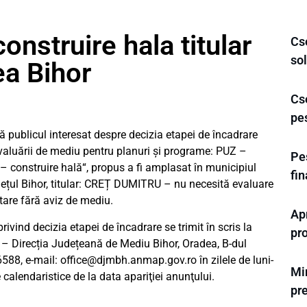
nstruire hala titular
Cs
sol
ea Bihor
Cse
pe
blicul interesat despre decizia etapei de încadrare
aluării de mediu pentru planuri şi programe: PUZ –
Pes
construire hală“, propus a fi amplasat în municipiul
fi
udețul Bihor, titular: CREȚ DUMITRU – nu necesită evaluare
tare fără aviz de mediu.
Ap
rivind decizia etapei de încadrare se trimit în scris la
pro
e – Direcția Județeană de Mediu Bihor, Oradea, B-dul
6588, e-mail:
office@djmbh.anmap.gov.ro
în zilele de luni-
Min
e calendaristice de la data apariţiei anunţului.
pre