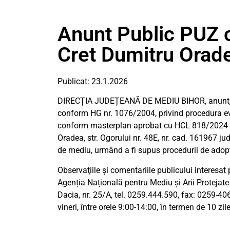
Anunt Public PUZ co
Cret Dumitru Orad
Publicat: 23.1.2026
DIRECȚIA JUDEȚEANĂ DE MEDIU BIHOR, anunţă pu
conform HG nr. 1076/2004, privind procedura ev
conform masterplan aprobat cu HCL 818/2024 – 
Oradea, str. Ogorului nr. 48E, nr. cad. 161967 j
de mediu, urmând a fi supus procedurii de adop
Observaţiile şi comentariile publicului interesat p
Agenția Națională pentru Mediu și Arii Protejat
Dacia, nr. 25/A, tel. 0259.444.590, fax: 0259-40
vineri, între orele 9:00-14:00, în termen de 10 zil