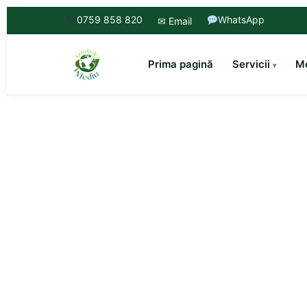
0759 858 820
WhatsApp
✉ Email
Prima pagină
Servicii
Mo