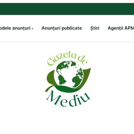
dele anunțuri
Anunțuri publicate
Știri
Agenții AP