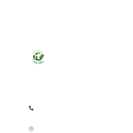
Ziarul online pentru publicarea anunțurilor
obligatorii de mediu cerute de ANMAP, APM și
instituțiile abilitate. Dovadă pe loc, acceptat în
toată România.
0759 858 820
✉
gazetamediu@gmail.com
Sistem automat 24/7