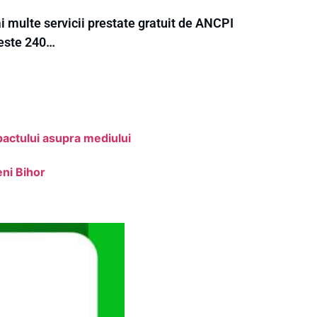
i multe servicii prestate gratuit de ANCPI
Peste 240…
pactului asupra mediului
eni Bihor