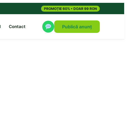
PROMOȚIE 60% • DOAR 99 RON
M
Contact
Publică anunț