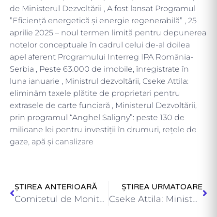
de Ministerul Dezvoltării , A fost lansat Programul
”Eficiență energetică și energie regenerabilă” , 25
aprilie 2025 – noul termen limită pentru depunerea
notelor conceptuale în cadrul celui de-al doilea
apel aferent Programului Interreg IPA România-
Serbia , Peste 63.000 de imobile, înregistrate în
luna ianuarie , Ministrul dezvoltării, Cseke Attila:
eliminăm taxele plătite de proprietari pentru
extrasele de carte funciară , Ministerul Dezvoltării,
prin programul “Anghel Saligny”: peste 130 de
milioane lei pentru investiții în drumuri, rețele de
gaze, apă și canalizare
ȘTIREA ANTERIOARĂ
ȘTIREA URMATOARE
Comitetul de Monitorizare al Programului Interreg NEXT România-Republica Moldova a…
Cseke Attila: Ministerul Dezvoltării a virat peste 75 de milioane…