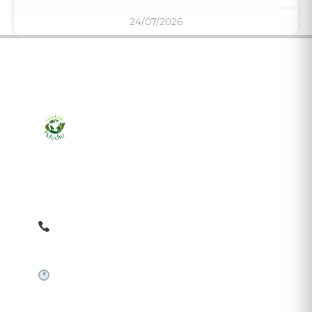
24/07/2026
Ziarul online pentru publicarea anunțurilor obligatorii
de mediu cerute de ANMAP, APM și instituțiile
abilitate. Dovadă pe loc, acceptat în toată România.
0759 858 820
✉
gazetamediu@gmail.com
Sistem automat 24/7