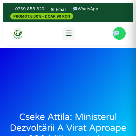
0759 858 820
WhatsApp
✉ Email
PROMOȚIE 60% • DOAR 99 RON
☰
Cseke Attila: Ministerul
Dezvoltării A Virat Aproape