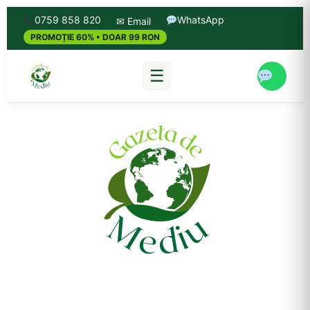
0759 858 820
WhatsApp
✉ Email
PROMOȚIE 60% • DOAR 99 RON
☰