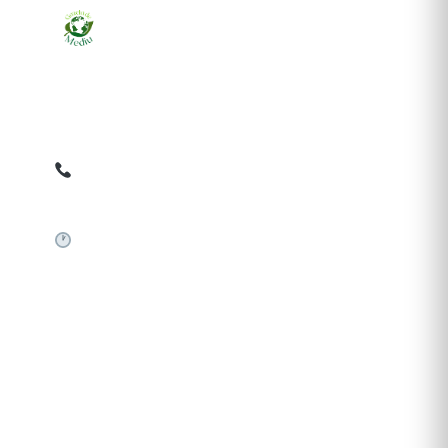
Ziarul online pentru publicarea anunțurilor obligatorii
de mediu cerute de ANMAP, APM și instituțiile
abilitate. Dovadă pe loc, acceptat în toată România.
0759 858 820
✉
gazetamediu@gmail.com
Sistem automat 24/7
SERVICII PUBLICARE
Publică anunț APM
Autorizație construire
Comunicat de presă PNRR
Pași publicare anunț