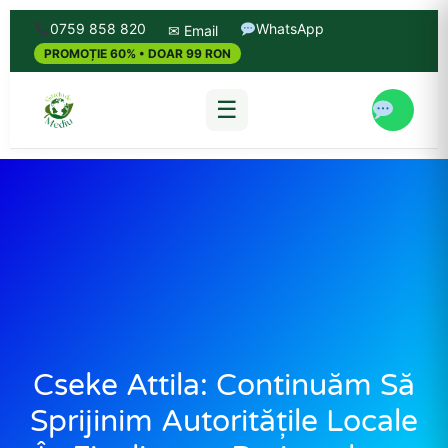
0759 858 820
WhatsApp
✉ Email
PROMOȚIE 60% • DOAR 99 RON
☰
Cseke Attila: Continuăm Să
Sprijinim Autoritățile Locale