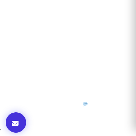
ANUNȚURI DIN JUDEȚUL TĂU
Acceptat în toate cele 41 de județe + București
Bihor
Ilfov
Timiș
Arad
Iași
Cluj
Constanța
Brașov
Maramureș
Suceava
Sibiu
Prahova
Alba
Vrancea
Dâmbovița
Buzău
©
2026
Gazeta de Mediu • Toate drepturile rezervate
Confidențialitate
Cookies
Termeni & condiții
f
𝕏
▶