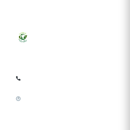
Ziarul online pentru publicarea anunțurilor obligatorii
de mediu cerute de ANMAP, APM și instituțiile
abilitate. Dovadă pe loc, acceptat în toată România.
0759 858 820
✉
gazetamediu@gmail.com
Sistem automat 24/7
SERVICII PUBLICARE
Publică anunț APM