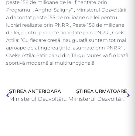
peste 158 de milioane de lei, finanțate prin
Programul „Anghel Saligny” , Ministerul Dezvoltării
a decontat peste 155 de milioane de lei pentru
lucrări realizate prin PNRR , Peste 156 de milioane
de lei, pentru proiecte finanțate prin PNRR , Cseke
Attila: ”Cu fiecare creșă inaugurată suntem tot mai
aproape de atingerea țintei asumate prin PNRR” ,
Cseke Attila: Patinoarul din Târgu Mureș va fi o bază
sportivă modernă și multifuncțională
ȘTIREA ANTERIOARĂ
ȘTIREA URMATOARE
Ministerul Dezvoltării a achitat facturi de peste 64,7 milioane de…
Ministerul Dezvoltării a construit 75 de creșe noi și moderne…