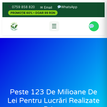
0759 858 820
WhatsApp
✉ Email
PROMOȚIE 60% • DOAR 99 RON
☰
Peste 123 De Milioane De
Lei Pentru Lucrări Realizate