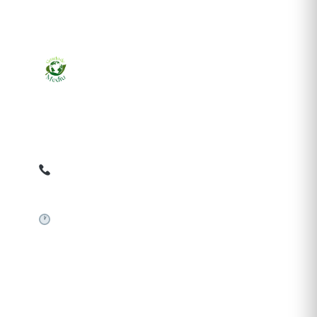
Ziarul online pentru publicarea anunțurilor obligatorii
de mediu cerute de ANMAP, APM și instituțiile
abilitate. Dovadă pe loc, acceptat în toată România.
0759 858 820
✉
gazetamediu@gmail.com
Sistem automat 24/7
SERVICII PUBLICARE
Publică anunț APM
Autorizație construire