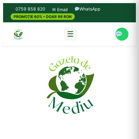
0759 858 820
WhatsApp
✉ Email
PROMOȚIE 60% • DOAR 99 RON
☰