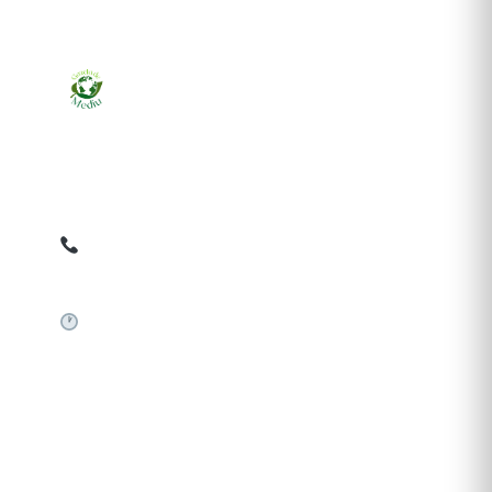
Ziarul online pentru publicarea anunțurilor obligatorii
de mediu cerute de ANMAP, APM și instituțiile
abilitate. Dovadă pe loc, acceptat în toată România.
0759 858 820
✉
gazetamediu@gmail.com
Sistem automat 24/7
SERVICII PUBLICARE
Publică anunț APM
Autorizație construire