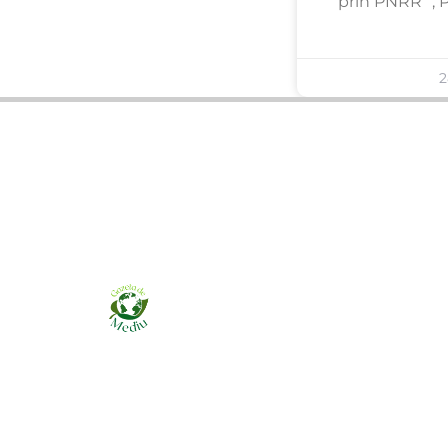
prin PNRR” , 
2
Ziarul online pentru publicarea anunțurilor
obligatorii de mediu cerute de ANMAP, APM și
instituțiile abilitate. Dovadă pe loc, acceptat în
toată România.