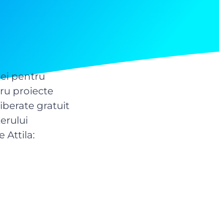
lei pentru
tru proiecte
iberate gratuit
erului
 Attila: