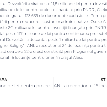
rul Dezvoltării a virat peste 11,8 milioane lei pentru investi
lioane de lei pentru proiecte finanțate prin PNRR , Cseke 
iberate gratuit 123.639 de documente cadastrale , Prima 
ării pentru reducerea costurilor administrative , Cseke Att
peste 241 milioane lei pentru investiții finanțate prin PNRR 
tat peste 117 milioane de lei pentru continuarea proiectel
rul Dezvoltării a decontat peste 1 miliard de lei pentru pr
hel Saligny” , ANL a recepţionat 24 de locuințe pentru tin
alizată cea de-a 22-a creșă construită prin Programul guve
ionat 16 locuinţe pentru tineri în orașul Aleșd
ARĂ
ȘT
Peste 107 milioane de lei pentru proiecte finanțate prin PNRR…