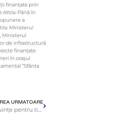
ții finanțate prin
Attila: Până în
propunere a
ila: Ministerul
, Ministerul
or de infrastructură
oiecte finanțate
eri în orașul
rnamental ”Sfânta
IREA URMATOARE
ANL a recepţionat 16 locuinţe pentru tineri în orașul Aleșd…