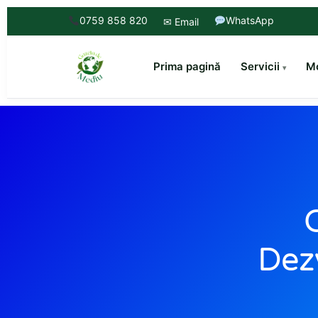
0759 858 820
WhatsApp
✉ Email
Prima pagină
Servicii
Mo
C
Dezv