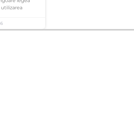
 vigoare legea
utilizarea
26
ANUNȚURI DIN JUDEȚUL TĂU
Acceptat în toate cele 41 de județe +
București
Bihor
Ilfov
Timiș
Arad
Iași
Cluj
Constanța
Brașov
Maramureș
Suceava
Sibiu
Prahova
Alba