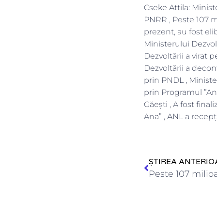
Cseke Attila: Ministe
PNRR , Peste 107 mi
prezent, au fost el
Ministerului Dezvolt
Dezvoltării a virat 
Dezvoltării a decon
prin PNDL , Ministe
prin Programul ”Ang
Găești , A fost fin
Ana” , ANL a recepţ
ȘTIREA ANTERIO