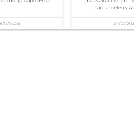
Plăți de aproape 59 de
Dezvoltării: intră în
care accelerează 
8/07/2026
24/07/20
SERVICII PUBLICARE
INFORMAȚII UTILE
Publică anunț APM
Despre noi
Autorizație construire
Ultimele anunțuri publicate
Comunicat de presă PNRR
Buletin informativ
Pași publicare anunț
Blog & ghiduri