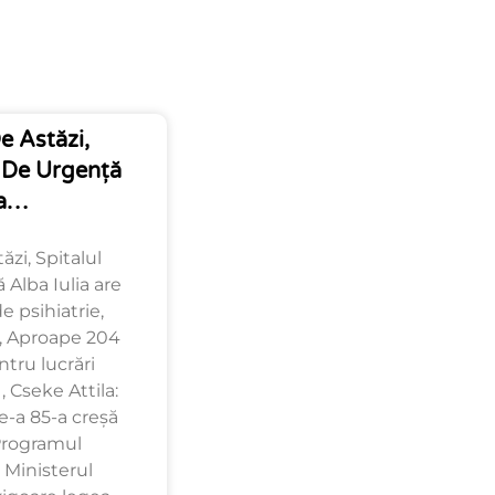
e Astăzi,
n De Urgență
ia…
ăzi, Spitalul
Alba Iulia are
 psihiatrie,
 , Aproape 204
ntru lucrări
 Cseke Attila:
-a 85-a creșă
Programul
 Ministerul