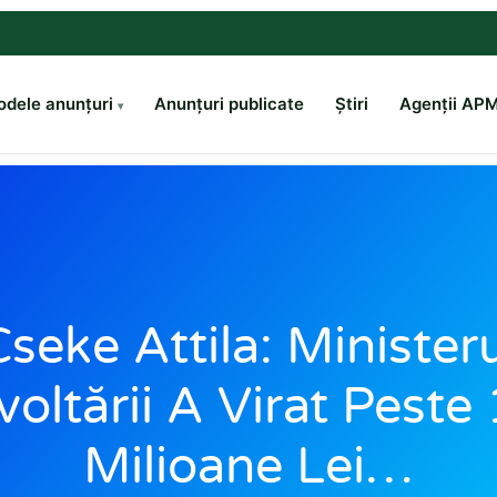
dele anunțuri
Anunțuri publicate
Știri
Agenții AP
seke Attila: Minister
oltării A Virat Peste
Milioane Lei…