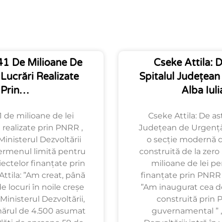
1 De Milioane De
Cseke Attila: D
 Lucrări Realizate
Spitalul Județea
Prin…
Alba Iul
 de milioane de lei
Cseke Attila: De ast
 realizate prin PNRR ,
Județean de Urgență 
Ministerul Dezvoltării
o secție modernă de
ermenul limită pentru
construită de la zero
iectelor finanțate prin
milioane de lei pe
ttila: ”Am creat, până
finanțate prin PNRR ,
 locuri în noile creșe
”Am inaugurat cea de
Ministerul Dezvoltării,
construită prin 
ărul de 4.500 asumat
guvernamental ” ,