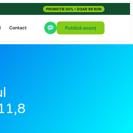
PROMOȚIE 60% • DOAR 99 RON
M
Contact
Publică anunț
ul
 11,8