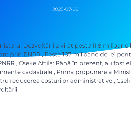
2025-07-09
nisterul Dezvoltării a virat peste 11,8 milioane 
nțate prin PNRR , Peste 107 milioane de lei pen
PNRR , Cseke Attila: Până în prezent, au fost el
umente cadastrale , Prima propunere a Minist
tru reducerea costurilor administrative , Cseke
oltării