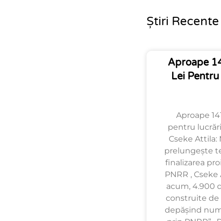
Știri Recente
Aproape 14
Lei Pentru
Aproape 141
pentru lucrări
Cseke Attila: 
prelungește t
finalizarea pro
PNRR , Cseke A
acum, 4.900 de
construite de 
depășind num