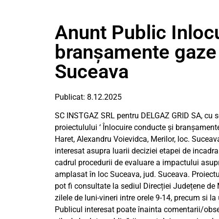
Anunt Public Inloc
branșamente gaze 
Suceava
Publicat: 8.12.2025
SC INSTGAZ SRL pentru DELGAZ GRID SA, cu sediul 
proiectulului ‘ Înlocuire conducte și branșamente
Haret, Alexandru Voievidca, Merilor, loc. Sucea
interesat asupra luarii deciziei etapei de incad
cadrul procedurii de evaluare a impactului asupr
amplasat în loc Suceava, jud. Suceava. Proiectu
pot fi consultate la sediul Direcției Județene de
zilele de luni-vineri intre orele 9-14, precum si
Publicul interesat poate înainta comentarii/obser