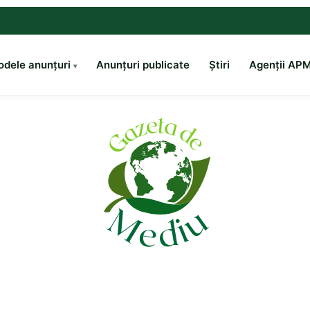
dele anunțuri
Anunțuri publicate
Știri
Agenții AP