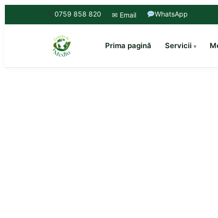
0759 858 820
WhatsApp
✉ Email
Prima pagină
Servicii
Mo