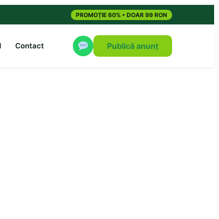
PROMOȚIE 60% • DOAR 99 RON
M
Contact
Publică anunț