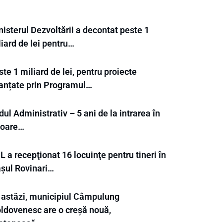
isterul Dezvoltării a decontat peste 1
iard de lei pentru…
te 1 miliard de lei, pentru proiecte
nanțate prin Programul…
ul Administrativ – 5 ani de la intrarea în
goare…
 a recepţionat 16 locuinţe pentru tineri în
așul Rovinari…
 astăzi, municipiul Câmpulung
ldovenesc are o creșă nouă,