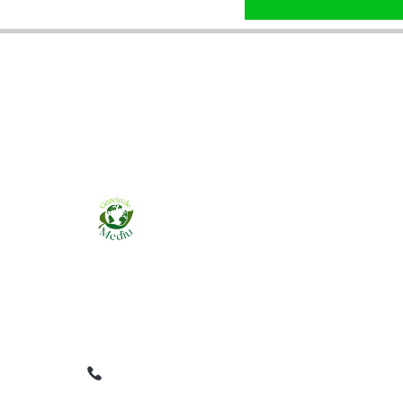
Ziarul online pentru publicarea anunțurilor
obligatorii de mediu cerute de ANMAP, APM și
instituțiile abilitate. Dovadă pe loc, acceptat în
toată România.
0759 858 820