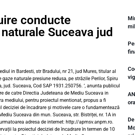
uire conducte
Min
mil
naturale Suceava jud
Pes
fi
Cod
in Bardesti, str Bradului, nr 21, jud Mures, titular al
vi
 gaze naturale presiune redusa, pe străzile Perilor, Spiru
va, jud. Suceava, Cod SAP 1931.250756. ‘, anunta publicul
rare de catre Directia Judeteana de Mediu Suceava in
ANL
a mediului, pentru proiectul mentionat, propus a fi
or
l deciziei de încadrare și motivele care o fundamentează
 Mediu Suceava din mun. Suceava, str. Bistriței, nr. 1A in
De
 la urmatoarea adresa de internet: http://apmsv.anpm.ro.
Mo
vații la proiectul deciziei de încadrare în termen de 10