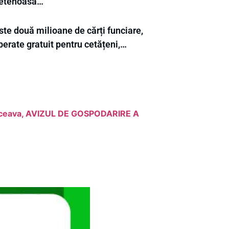
ietenoasă…
te două milioane de cărți funciare,
berate gratuit pentru cetățeni,…
Suceava, AVIZUL DE GOSPODARIRE A