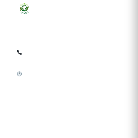
Ziarul online pentru publicarea anunțurilor obligatorii
de mediu cerute de ANMAP, APM și instituțiile
abilitate. Dovadă pe loc, acceptat în toată România.
0759 858 820
✉
gazetamediu@gmail.com
Sistem automat 24/7
SERVICII PUBLICARE
Publică anunț APM
Autorizație construire
Comunicat de presă PNRR
Pași publicare anunț