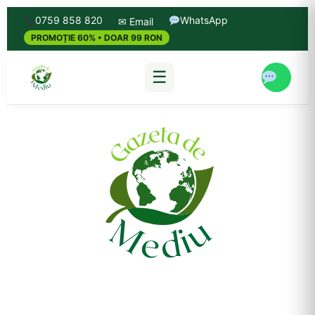
0759 858 820
WhatsApp
✉ Email
PROMOȚIE 60% • DOAR 99 RON
☰