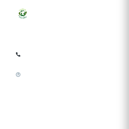
Ziarul online pentru publicarea anunțurilor obligatorii
de mediu cerute de ANMAP, APM și instituțiile
abilitate. Dovadă pe loc, acceptat în toată România.
0759 858 820
✉
gazetamediu@gmail.com
Sistem automat 24/7
SERVICII PUBLICARE
Publică anunț APM
Autorizație construire
Comunicat de presă PNRR