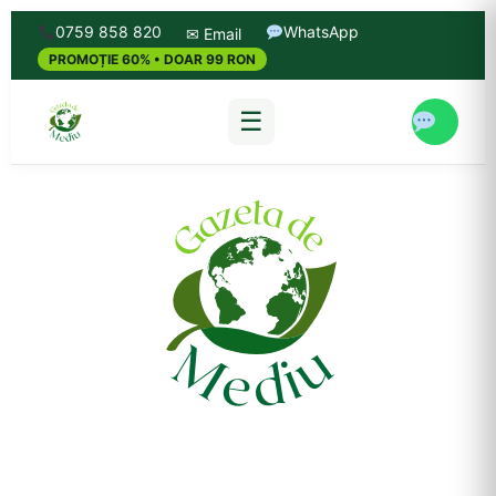
0759 858 820
WhatsApp
✉ Email
PROMOȚIE 60% • DOAR 99 RON
☰