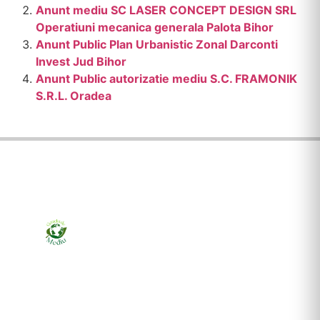
Anunt mediu SC LASER CONCEPT DESIGN SRL
Operatiuni mecanica generala Palota Bihor
Anunt Public Plan Urbanistic Zonal Darconti
Invest Jud Bihor
Anunt Public autorizatie mediu S.C. FRAMONIK
S.R.L. Oradea
Ziarul online pentru publicarea anunțurilor obligatorii
de mediu cerute de ANMAP, APM și instituțiile
abilitate. Dovadă pe loc, acceptat în toată România.