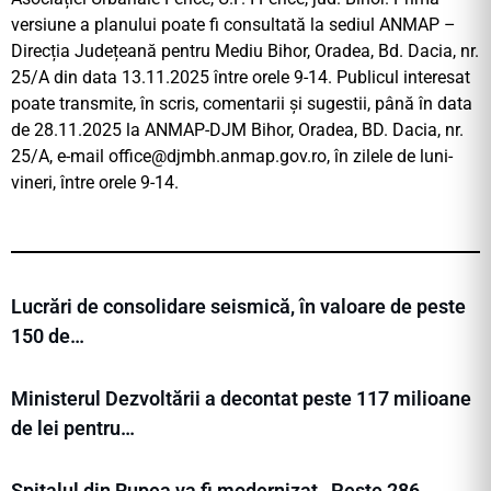
versiune a planului poate fi consultată la sediul ANMAP –
Direcția Județeană pentru Mediu Bihor, Oradea, Bd. Dacia, nr.
25/A din data 13.11.2025 între orele 9-14. Publicul interesat
poate transmite, în scris, comentarii şi sugestii, până în data
de 28.11.2025 la ANMAP-DJM Bihor, Oradea, BD. Dacia, nr.
25/A, e-mail
office@djmbh.anmap.gov.ro
, în zilele de luni-
vineri, între orele 9-14.
Lucrări de consolidare seismică, în valoare de peste
150 de…
Ministerul Dezvoltării a decontat peste 117 milioane
de lei pentru…
Spitalul din Rupea va fi modernizat , Peste 286