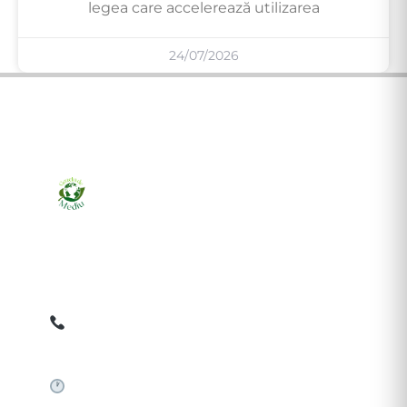
legea care accelerează utilizarea
24/07/2026
Ziarul online pentru publicarea anunțurilor obligatorii
de mediu cerute de ANMAP, APM și instituțiile
abilitate. Dovadă pe loc, acceptat în toată România.
0759 858 820
✉
gazetamediu@gmail.com
Sistem automat 24/7