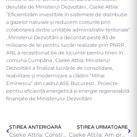
derulate de Ministerul Dezvoltării , Cseke Attila:
”Eficientizăm investițiile în sistemele de distribuție
a gazelor naturale și reducem costurile prin
colaborarea dintre unitățile administrativ-teritoriale”
, Ministerul Dezvoltării a decontat peste 83 de
milioane de lei pentru lucrări realizate prin PNRR ,
ANL a recepţionat 64 de locuinţe pentru tineri în
comuna Cumpăna , Cseke Attila: Ministerul
Dezvoltării a finalizat lucrările de consolidare,
reabilitare și modernizare a clădirii ”Mihai
Eminescu” din cadrul ASE București , Proiecte
pentru eficiență energetică și energie regenerabilă
finanțate de Ministerului Dezvoltării
ȘTIREA ANTERIOARĂ
ȘTIREA URMATOARE
Cseke Attila: Construirea de locuințe, una dintre prioritățile Ministerului Dezvoltării…
Cseke Attila: Am predat mediului academic și publicului larg noul…