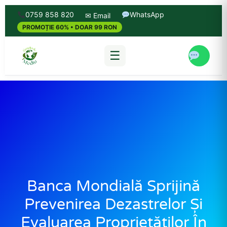
0759 858 820
WhatsApp
✉ Email
PROMOȚIE 60% • DOAR 99 RON
☰
Banca Mondială Sprijină
Prevenirea Dezastrelor Și
Evaluarea Proprietăților În