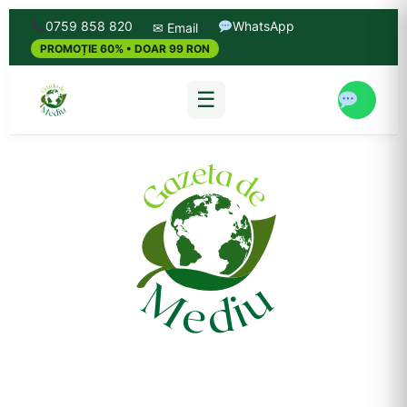
0759 858 820
WhatsApp
✉ Email
PROMOȚIE 60% • DOAR 99 RON
☰