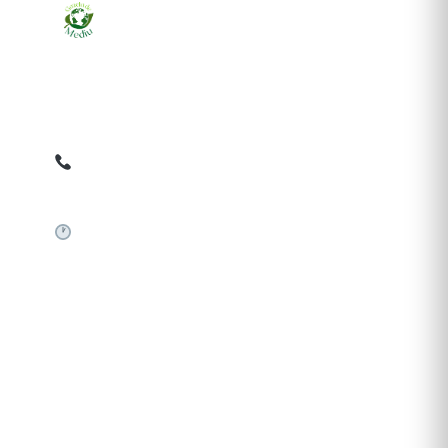
Ziarul online pentru publicarea anunțurilor obligatorii
de mediu cerute de ANMAP, APM și instituțiile
abilitate. Dovadă pe loc, acceptat în toată România.
0759 858 820
✉
gazetamediu@gmail.com
Sistem automat 24/7
SERVICII PUBLICARE
Publică anunț APM
Autorizație construire
Comunicat de presă PNRR
Pași publicare anunț