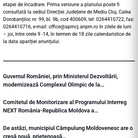
etapei de încadrare. Prima versiune a planului poate fi
consultată la sediul Direcției Județene de Mediu Cluj, Calea
Dorobanților, nr. 99, bl. 9b, cod 400609, tel: 0264410722, fax:
0264410716, e-mail:
office@apmcj.anpm.ro
în zilele de luni
– joi, între orele 9 -14, în termen de 18 zile calendaristice de
la data apariției anunțului.
Guvernul României, prin Ministerul Dezvoltării,
modernizează Complexul Olimpic de la…
Comitetul de Monitorizare al Programului Interreg
NEXT România-Republica Moldova a…
De astăzi, municipiul Câmpulung Moldovenesc are o
creșă nouă, prietenoasă…