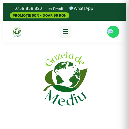
0759 858 820
WhatsApp
✉ Email
PROMOȚIE 60% • DOAR 99 RON
☰