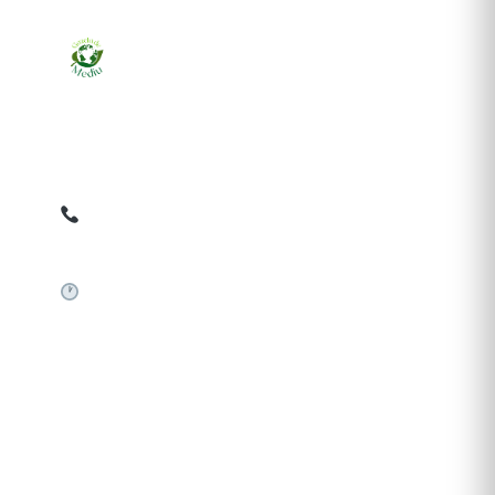
Ziarul online pentru publicarea anunțurilor obligatorii
de mediu cerute de ANMAP, APM și instituțiile
abilitate. Dovadă pe loc, acceptat în toată România.
0759 858 820
✉
gazetamediu@gmail.com
Sistem automat 24/7
SERVICII PUBLICARE
Publică anunț APM
Autorizație construire
Comunicat de presă PNRR