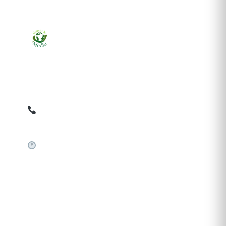
Ziarul online pentru publicarea anunțurilor obligatorii
de mediu cerute de ANMAP, APM și instituțiile
abilitate. Dovadă pe loc, acceptat în toată România.
0759 858 820
✉
gazetamediu@gmail.com
Sistem automat 24/7
SERVICII PUBLICARE
Publică anunț APM
Autorizație construire