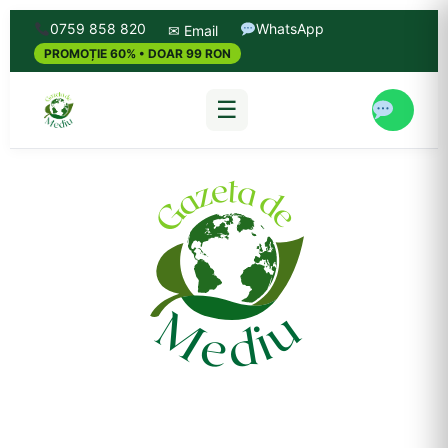
0759 858 820
WhatsApp
✉ Email
PROMOȚIE 60% • DOAR 99 RON
☰