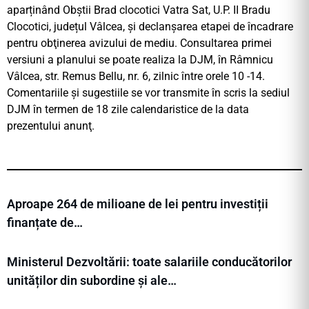
aparținând Obștii Brad clocotici Vatra Sat, U.P. II Bradu
Clocotici, județul Vâlcea, şi declanşarea etapei de încadrare
pentru obţinerea avizului de mediu. Consultarea primei
versiuni a planului se poate realiza la DJM, în Râmnicu
Vâlcea, str. Remus Bellu, nr. 6, zilnic între orele 10 -14.
Comentariile şi sugestiile se vor transmite în scris la sediul
DJM în termen de 18 zile calendaristice de la data
prezentului anunţ.
Aproape 264 de milioane de lei pentru investiții
finanțate de…
Ministerul Dezvoltării: toate salariile conducătorilor
unităților din subordine și ale…