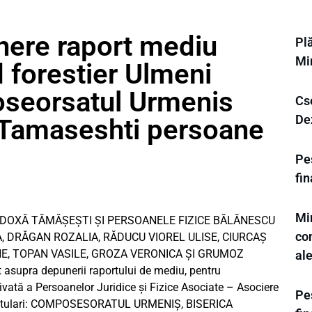
nere raport mediu
Plă
Mi
forestier Ulmeni
eorsatul Urmenis
Cse
Dez
 Tamaseshti persoane
Pes
fi
Min
DOXĂ TĂMĂȘEȘTI ȘI PERSOANELE FIZICE BĂLĂNESCU
con
, DRĂGAN ROZALIA, RĂDUCU VIOREL ULISE, CIURCAȘ
E, TOPAN VASILE, GROZA VERONICA ȘI GRUMOZ
al
asupra depunerii raportului de mediu, pentru
ivată a Persoanelor Juridice și Fizice Asociate – Asociere
Pes
i, titulari: COMPOSESORATUL URMENIȘ, BISERICA