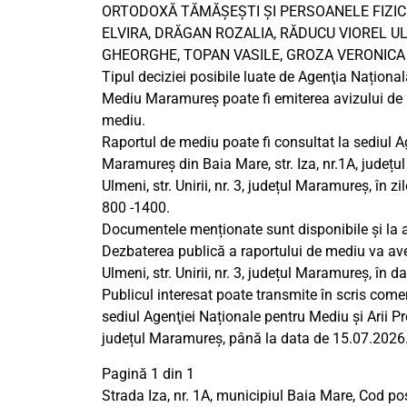
ORTODOXĂ TĂMĂȘEȘTI ȘI PERSOANELE FIZIC
ELVIRA, DRĂGAN ROZALIA, RĂDUCU VIOREL UL
GHEORGHE, TOPAN VASILE, GROZA VERONICA Ș
Tipul deciziei posibile luate de Agenţia Naționa
Mediu Maramureş poate fi emiterea avizului de m
mediu.
Raportul de mediu poate fi consultat la sediul A
Maramureş din Baia Mare, str. Iza, nr.1A, județul
Ulmeni, str. Unirii, nr. 3, județul Maramureș, în zil
800 -1400.
Documentele menționate sunt disponibile și la 
Dezbaterea publică a raportului de mediu va avea 
Ulmeni, str. Unirii, nr. 3, județul Maramureș, în
Publicul interesat poate transmite în scris come
sediul Agenţiei Naționale pentru Mediu și Arii P
județul Maramureș, până la data de 15.07.2026
Pagină 1 din 1
Strada Iza, nr. 1A, municipiul Baia Mare, Cod