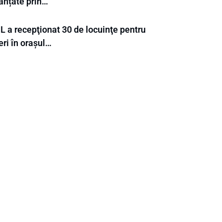
nanțate prin…
L a recepţionat 30 de locuinţe pentru
eri în orașul…