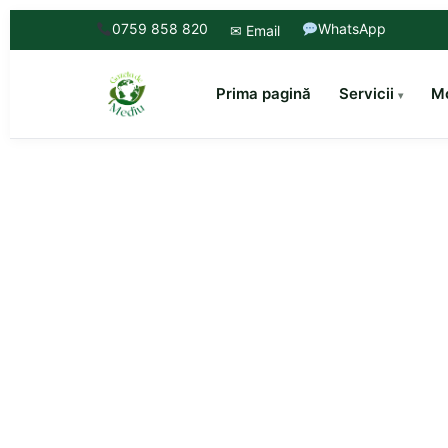
0759 858 820
WhatsApp
✉ Email
Prima pagină
Servicii
Mo