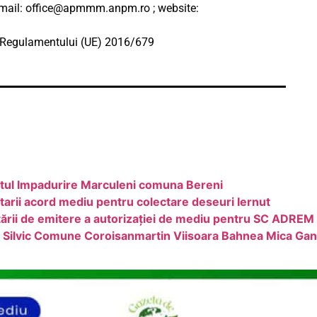
-mail:
office@apmmm.anpm.ro
; website:
m Regulamentului (UE) 2016/679
ctul Impadurire Marculeni comuna Bereni
tarii acord mediu pentru colectare deseuri Iernut
citării de emitere a autorizației de mediu pentru SC 
Silvic Comune Coroisanmartin Viisoara Bahnea Mica Gan