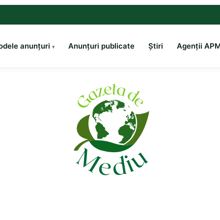
dele anunțuri
Anunțuri publicate
Știri
Agenții AP