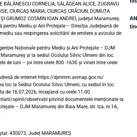
fi
E BĂLĂNESCU CORNELIA, SĂLĂGEAN ALICE, ZUGRAVU
ISE, CIURCAȘ MARIA, CIURCAȘ CRĂCIUN, DUMUȚA
AN
I GRUMOZ COSMIN IOAN ANDREI, județul Maramureș.
lă pentru Mediu și Arii Protejate – Direcția Județeană de
tin
ediu sau respingerea solicitării de emitere a avizului de
genţiei Naționale pentru Mediu și Arii Protejate – DJM
 Maramureș și la sediul Ocolului Silvic Ulmeni din loc.
ele de luni – joi între orele 800 -1630 și vineri între orele
adresă de internet https://djmmm.anmap.gov.ro/​
loc la Sediul Ocolului Silvic Ulmeni, cu sediul în loc.
 data de 16.07.2026, începând cu orele 11:00.
ntarii/opinii/observații privind documentele menționate la
rotejate – DJM Maramureș din Baia Mare, str. Iza, nr.1A,
.
 poștal: 430073, Județ MARAMUREȘ