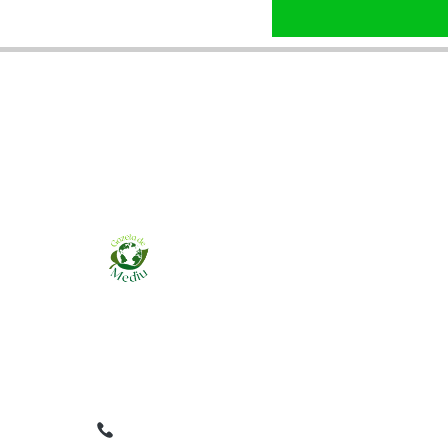
Ziarul online pentru publicarea anunțurilor
obligatorii de mediu cerute de ANMAP, APM și
instituțiile abilitate. Dovadă pe loc, acceptat în
toată România.
0759 858 820