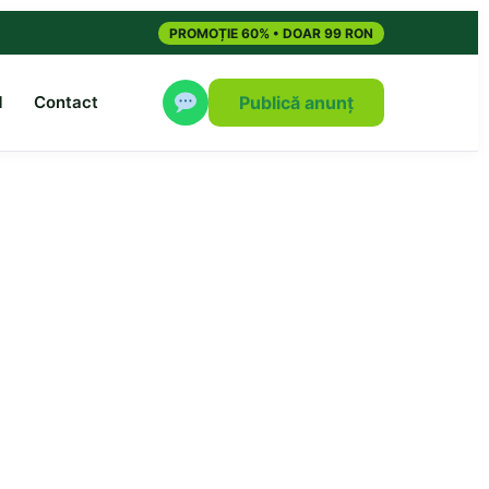
PROMOȚIE 60% • DOAR 99 RON
M
Contact
Publică anunț