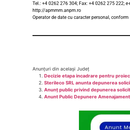
Tel.: +4 0262 276 304; Fax: +4 0262 275 222; e
http://apmmm.anpm.ro
Operator de date cu caracter personal, confor
Anunțuri din același Județ
Decizie etapa incadrare pentru proie
Sterileco SRL anunta depunerea solici
Anunț public privind depunerea soli
Anunt Public Depunere Amenajament 