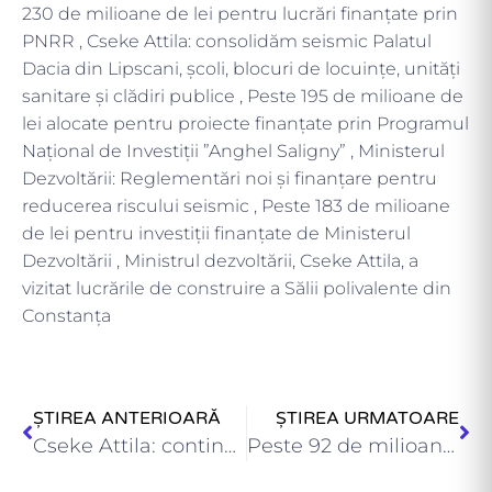
230 de milioane de lei pentru lucrări finanțate prin
PNRR , Cseke Attila: consolidăm seismic Palatul
Dacia din Lipscani, școli, blocuri de locuințe, unități
sanitare și clădiri publice , Peste 195 de milioane de
lei alocate pentru proiecte finanțate prin Programul
Național de Investiții ”Anghel Saligny” , Ministerul
Dezvoltării: Reglementări noi și finanțare pentru
reducerea riscului seismic , Peste 183 de milioane
de lei pentru investiții finanțate de Ministerul
Dezvoltării , Ministrul dezvoltării, Cseke Attila, a
vizitat lucrările de construire a Sălii polivalente din
Constanța
ȘTIREA ANTERIOARĂ
ȘTIREA URMATOARE
Cseke Attila: continuăm să dezvoltăm infrastructura locală în interesul cetățenilor…
Peste 92 de milioane de lei, pentru proiecte finanțate prin…