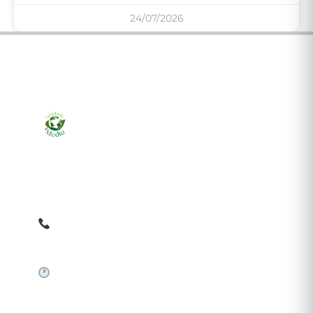
24/07/2026
Ziarul online pentru publicarea anunțurilor obligatorii
de mediu cerute de ANMAP, APM și instituțiile
abilitate. Dovadă pe loc, acceptat în toată România.
0759 858 820
✉
gazetamediu@gmail.com
Sistem automat 24/7