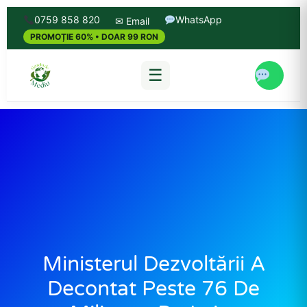
0759 858 820
WhatsApp
✉ Email
PROMOȚIE 60% • DOAR 99 RON
☰
Ministerul Dezvoltării A
Decontat Peste 76 De