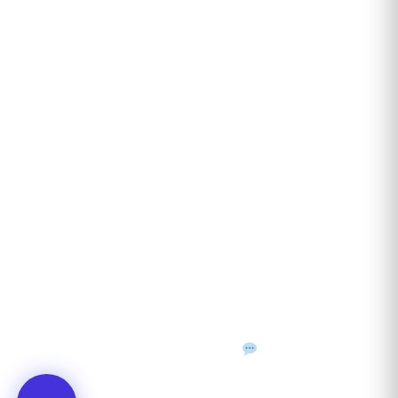
Recenzii clienți
Contact
ANUNȚURI DIN JUDEȚUL TĂU
Acceptat în toate cele 41 de județe + București
Bihor
Ilfov
Timiș
Arad
Iași
Cluj
Constanța
Brașov
Maramureș
Suceava
Sibiu
Prahova
Alba
Vrancea
Dâmbovița
Buzău
©
2026
Gazeta de Mediu • Toate drepturile rezervate
Confidențialitate
Cookies
Termeni & condiții
f
𝕏
▶