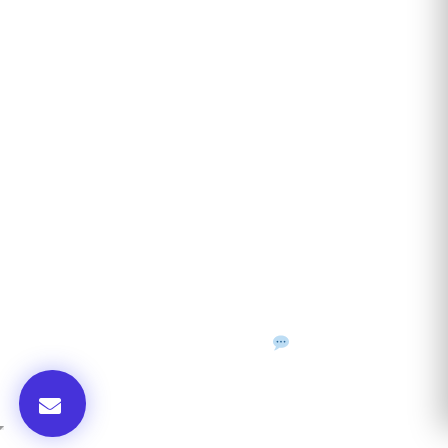
ANUNȚURI DIN JUDEȚUL TĂU
Acceptat în toate cele 41 de județe + București
Bihor
Ilfov
Timiș
Arad
Iași
Cluj
Constanța
Brașov
Maramureș
Suceava
Sibiu
Prahova
Alba
Vrancea
Dâmbovița
Buzău
©
2026
Gazeta de Mediu • Toate drepturile rezervate
Confidențialitate
Cookies
Termeni & condiții
f
𝕏
▶