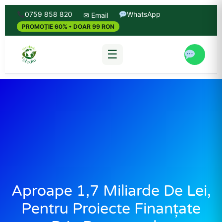
0759 858 820
WhatsApp
✉ Email
PROMOȚIE 60% • DOAR 99 RON
☰
Aproape 1,7 Miliarde De Lei,
Pentru Proiecte Finanțate