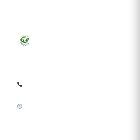
Ziarul online pentru publicarea anunțurilor obligatorii
de mediu cerute de ANMAP, APM și instituțiile
abilitate. Dovadă pe loc, acceptat în toată România.
0759 858 820
✉
gazetamediu@gmail.com
Sistem automat 24/7
SERVICII PUBLICARE
Publică anunț APM