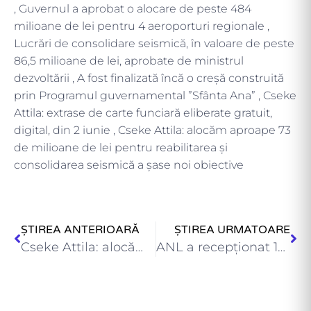
, Guvernul a aprobat o alocare de peste 484
milioane de lei pentru 4 aeroporturi regionale ,
Lucrări de consolidare seismică, în valoare de peste
86,5 milioane de lei, aprobate de ministrul
dezvoltării , A fost finalizată încă o creșă construită
prin Programul guvernamental ”Sfânta Ana” , Cseke
Attila: extrase de carte funciară eliberate gratuit,
digital, din 2 iunie , Cseke Attila: alocăm aproape 73
de milioane de lei pentru reabilitarea și
consolidarea seismică a șase noi obiective
ȘTIREA ANTERIOARĂ
ȘTIREA URMATOARE
Cseke Attila: alocăm aproape 255 milioane de lei pentru consolidarea…
ANL a recepţionat 16 locuinţe pentru tineri în orașul Gătaia…