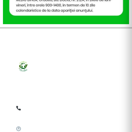
Ziarul online pentru publicarea anunțurilor obligatorii
de mediu cerute de ANMAP, APM și instituțiile
abilitate. Dovadă pe loc, acceptat în toată România.
0759 858 820
✉
gazetamediu@gmail.com
Sistem automat 24/7