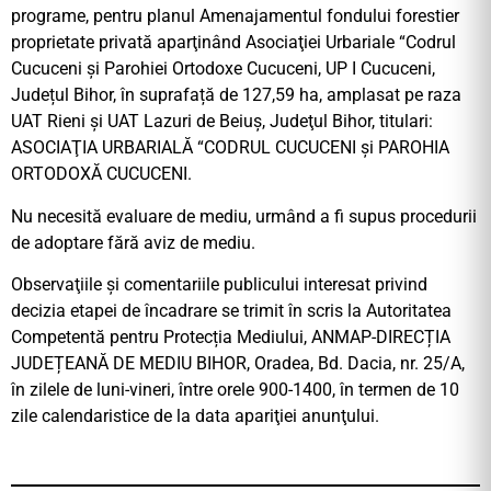
programe, pentru planul Amenajamentul fondului forestier
proprietate privată aparţinând Asociaţiei Urbariale “Codrul
Cucuceni și Parohiei Ortodoxe Cucuceni, UP I Cucuceni,
Județul Bihor, în suprafață de 127,59 ha, amplasat pe raza
UAT Rieni și UAT Lazuri de Beiuș, Judeţul Bihor, titulari:
ASOCIAŢIA URBARIALĂ “CODRUL CUCUCENI și PAROHIA
ORTODOXĂ CUCUCENI.
Nu necesită evaluare de mediu, urmând a fi supus procedurii
de adoptare fără aviz de mediu.
Observaţiile şi comentariile publicului interesat privind
decizia etapei de încadrare se trimit în scris la Autoritatea
Competentă pentru Protecția Mediului, ANMAP-DIRECȚIA
JUDEȚEANĂ DE MEDIU BIHOR, Oradea, Bd. Dacia, nr. 25/A,
în zilele de luni-vineri, între orele 900-1400, în termen de 10
zile calendaristice de la data apariţiei anunţului.