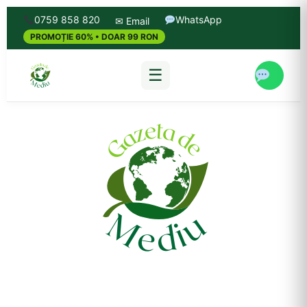
0759 858 820
WhatsApp
✉ Email
PROMOȚIE 60% • DOAR 99 RON
☰