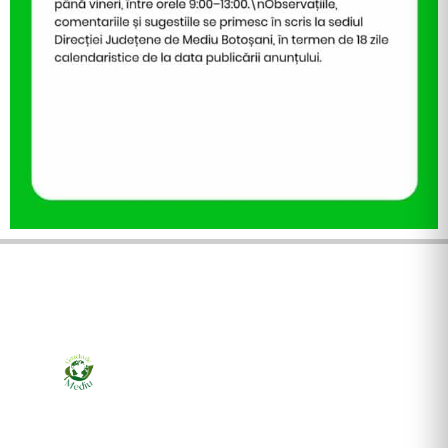
Ziarul online pentru publicarea anunțurilor obligatorii