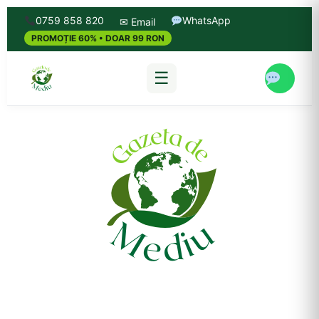
0759 858 820
WhatsApp
✉ Email
PROMOȚIE 60% • DOAR 99 RON
☰