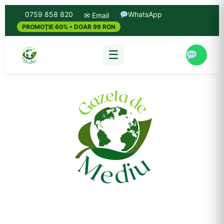
0759 858 820
WhatsApp
✉ Email
PROMOȚIE 60% • DOAR 99 RON
☰