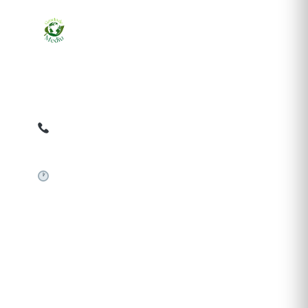
Ziarul online pentru publicarea anunțurilor obligatorii
de mediu cerute de ANMAP, APM și instituțiile
abilitate. Dovadă pe loc, acceptat în toată România.
0759 858 820
✉
gazetamediu@gmail.com
Sistem automat 24/7
SERVICII PUBLICARE
Publică anunț APM
Autorizație construire
Comunicat de presă PNRR