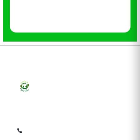
Ziarul online pentru publicarea anunțurilor obligatorii
de mediu cerute de ANMAP, APM și instituțiile
abilitate. Dovadă pe loc, acceptat în toată România.
0759 858 820