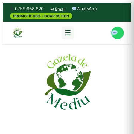
0759 858 820
WhatsApp
✉ Email
PROMOȚIE 60% • DOAR 99 RON
☰