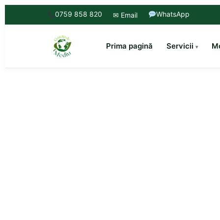
0759 858 820
WhatsApp
✉ Email
Prima pagină
Servicii
Mo