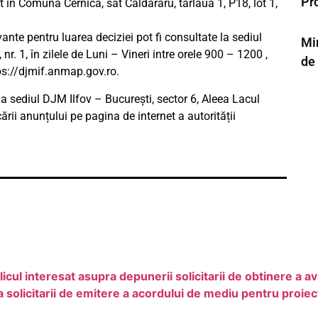
Pr
 Comuna Cernica, sat Caldararu, tarlaua 1, P18, lot 1,
ante pentru luarea deciziei pot fi consultate la sediul
Mi
nr. 1, în zilele de Luni – Vineri intre orele 900 – 1200 ,
de
ps://djmif.anmap.gov.ro.
la sediul DJM Ilfov – Bucureşti, sector 6, Aleea Lacul
cării anunțului pe pagina de internet a autorității
cul interesat asupra depunerii solicitarii de obtinere a a
licitarii de emitere a acordului de mediu pentru proiect 