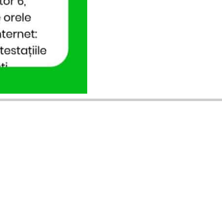
ANUNȚURI DIN JUDEȚUL TĂU
Acceptat în toate cele 41 de județe +
București