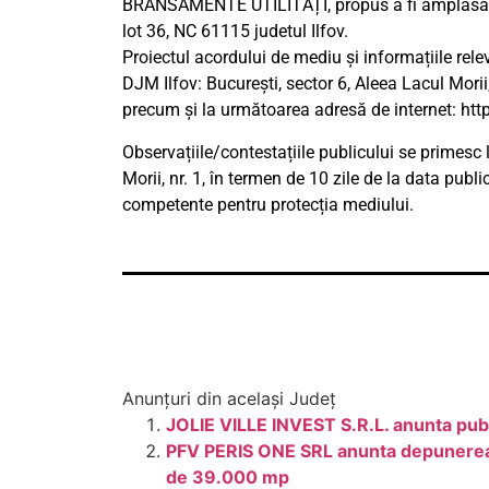
BRANSAMENTE UTILITĂȚI, propus a fi amplasat în
lot 36, NC 61115 judetul Ilfov.
Proiectul acordului de mediu și informațiile relev
DJM Ilfov: Bucureşti, sector 6, Aleea Lacul Morii, 
precum și la următoarea adresă de internet: htt
Observațiile/contestațiile publicului se primesc 
Morii, nr. 1, în termen de 10 zile de la data publi
competente pentru protecția mediului.
Anunțuri din același Județ
JOLIE VILLE INVEST S.R.L. anunta publi
PFV PERIS ONE SRL anunta depunerea so
de 39.000 mp