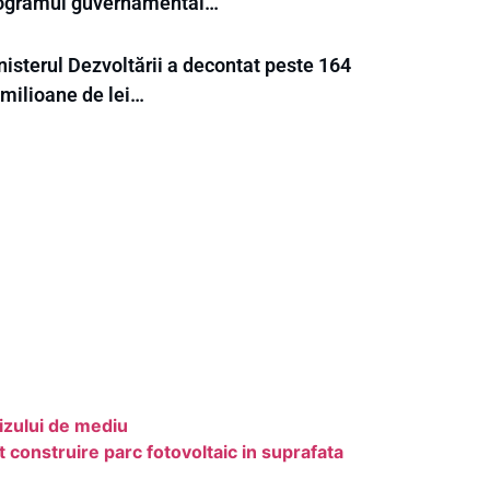
ogramul guvernamental…
nisterul Dezvoltării a decontat peste 164
 milioane de lei…
vizului de mediu
construire parc fotovoltaic in suprafata