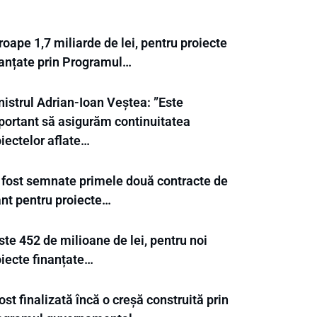
oape 1,7 miliarde de lei, pentru proiecte
nanțate prin Programul…
nistrul Adrian-Ioan Veștea: ”Este
portant să asigurăm continuitatea
iectelor aflate…
 fost semnate primele două contracte de
ant pentru proiecte…
te 452 de milioane de lei, pentru noi
oiecte finanțate…
ost finalizată încă o creșă construită prin