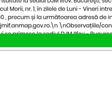
SERVICII PUBLICARE
INFORMAȚII UTILE
Publică anunț APM
Despre noi