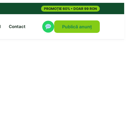
PROMOȚIE 60% • DOAR 99 RON
M
Contact
Publică anunț