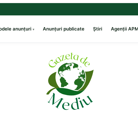
dele anunțuri
Anunțuri publicate
Știri
Agenții AP