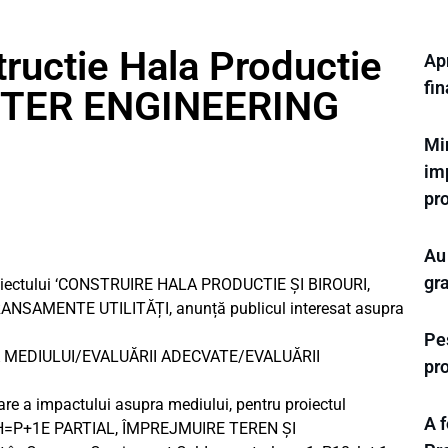
ructie Hala Productie
Apr
fi
MASTER ENGINEERING
Mi
im
pro
Au
gr
roiectului ‘CONSTRUIRE HALA PRODUCTIE ȘI BIROURI,
SAMENTE UTILITĂȚI, anunță publicul interesat asupra
Pes
 MEDIULUI/EVALUĂRII ADECVATE/EVALUĂRII
pr
uare a impactului asupra mediului, pentru proiectul
A f
H=P+1E PARTIAL, ÎMPREJMUIRE TEREN ȘI