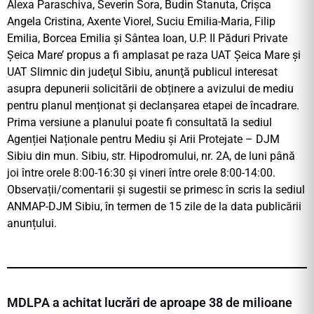
Alexa Paraschiva, Severin Sora, Budin Stanuta, Crișca
Angela Cristina, Axente Viorel, Suciu Emilia-Maria, Filip
Emilia, Borcea Emilia și Sântea Ioan, U.P. II Păduri Private
Șeica Mare’ propus a fi amplasat pe raza UAT Șeica Mare și
UAT Slimnic din judeţul Sibiu, anunţă publicul interesat
asupra depunerii solicitării de obținere a avizului de mediu
pentru planul menționat și declanșarea etapei de încadrare.
Prima versiune a planului poate fi consultată la sediul
Agenției Naționale pentru Mediu și Arii Protejate – DJM
Sibiu din mun. Sibiu, str. Hipodromului, nr. 2A, de luni până
joi între orele 8:00-16:30 şi vineri între orele 8:00-14:00.
Observații/comentarii și sugestii se primesc în scris la sediul
ANMAP-DJM Sibiu, în termen de 15 zile de la data publicării
anunțului.
MDLPA a achitat lucrări de aproape 38 de milioane