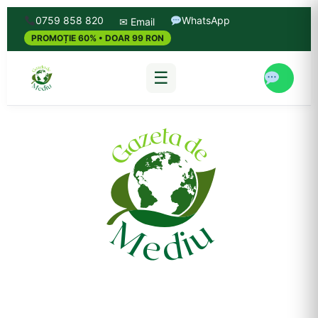
0759 858 820
WhatsApp
✉ Email
PROMOȚIE 60% • DOAR 99 RON
☰