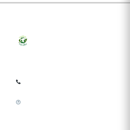
Ziarul online pentru publicarea anunțurilor obligatorii
de mediu cerute de ANMAP, APM și instituțiile
abilitate. Dovadă pe loc, acceptat în toată România.
0759 858 820
✉
gazetamediu@gmail.com
Sistem automat 24/7
SERVICII PUBLICARE