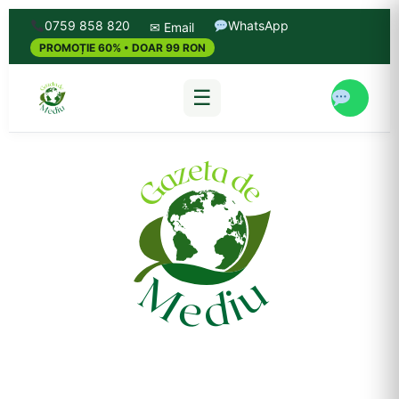
0759 858 820
WhatsApp
✉ Email
PROMOȚIE 60% • DOAR 99 RON
☰