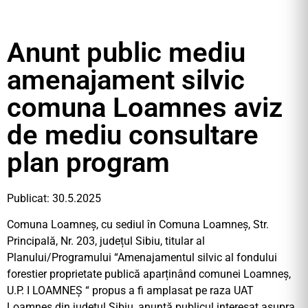
Anunt public mediu
amenajament silvic
comuna Loamnes aviz
de mediu consultare
plan program
Publicat: 30.5.2025
Comuna Loamneș, cu sediul în Comuna Loamneș, Str.
Principală, Nr. 203, județul Sibiu, titular al
Planului/Programului “Amenajamentul silvic al fondului
forestier proprietate publică aparținând comunei Loamneș,
U.P. I LOAMNEȘ “ propus a fi amplasat pe raza UAT
Loamneș din județul Sibiu, anunţă publicul interesat asupra