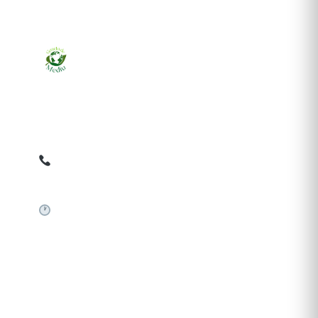
Ziarul online pentru publicarea anunțurilor obligatorii
de mediu cerute de ANMAP, APM și instituțiile
abilitate. Dovadă pe loc, acceptat în toată România.
0759 858 820
✉
gazetamediu@gmail.com
Sistem automat 24/7
SERVICII PUBLICARE
Publică anunț APM
Autorizație construire