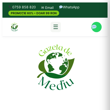
0759 858 820
WhatsApp
✉ Email
PROMOȚIE 60% • DOAR 99 RON
☰