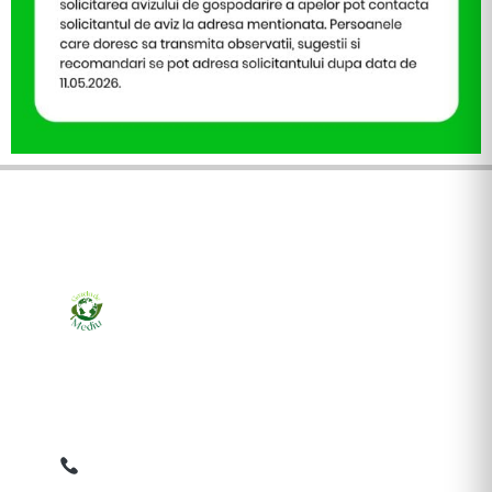
Ziarul online pentru publicarea anunțurilor obligatorii
de mediu cerute de ANMAP, APM și instituțiile
abilitate. Dovadă pe loc, acceptat în toată România.
0759 858 820