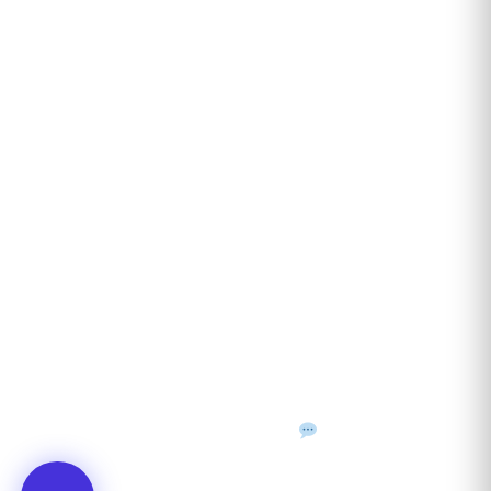
Recenzii clienți
Contact
ANUNȚURI DIN JUDEȚUL TĂU
Acceptat în toate cele 41 de județe + București
Bihor
Ilfov
Timiș
Arad
Iași
Cluj
Constanța
Brașov
Maramureș
Suceava
Sibiu
Prahova
Alba
Vrancea
Dâmbovița
Buzău
©
2026
Gazeta de Mediu • Toate drepturile rezervate
Confidențialitate
Cookies
Termeni & condiții
f
𝕏
▶