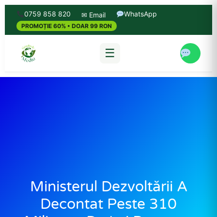
0759 858 820
WhatsApp
✉ Email
PROMOȚIE 60% • DOAR 99 RON
☰
Ministerul Dezvoltării A
Decontat Peste 310