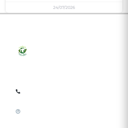
24/07/2026
Ziarul online pentru publicarea anunțurilor obligatorii
de mediu cerute de ANMAP, APM și instituțiile
abilitate. Dovadă pe loc, acceptat în toată România.
0759 858 820
✉
gazetamediu@gmail.com
Sistem automat 24/7