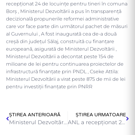
recepţionat 24 de locuinţe pentru tineri în comuna
Borș , Ministerul Dezvoltării a pus în transparență
decizională propunerile reformei administrative
care vor face parte din următorul pachet de măsuri
al Guvernului , A fost inaugurată cea de-a două
creșă din județul Sălaj, construită cu finanțare
europeană, asigurată de Ministerul Dezvoltării ,
Ministerul Dezvoltării a decontat peste 154 de
milioane de lei pentru continuarea proiectelor de
infrastructură finanțate prin PNDL , Cseke Attila:
Ministerul Dezvoltării a virat peste 875 de mii de lei
pentru investiții finanțate prin PNRR
ȘTIREA ANTERIOARĂ
ȘTIREA URMATOARE
Ministerul Dezvoltării: toate salariile conducătorilor unităților din subordine și ale…
ANL a recepţionat 24 de locuinţe pentru tineri în municipiul…