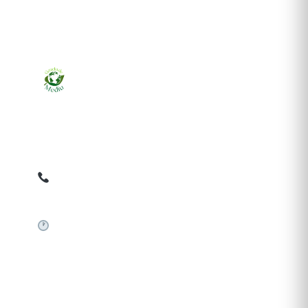
Ziarul online pentru publicarea anunțurilor obligatorii
de mediu cerute de ANMAP, APM și instituțiile
abilitate. Dovadă pe loc, acceptat în toată România.
0759 858 820
✉
gazetamediu@gmail.com
Sistem automat 24/7
SERVICII PUBLICARE
Publică anunț APM