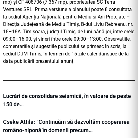
mp) și CF 408706 (7.367 mp), proprietatea SC Terra
Ventures SRL. Prima versiune a planului poate fi consultată
la sediul Agenția Națională pentru Mediu și Arii Protejate –
Direcția Județeană de Mediu Timiș, B-dul Liviu Rebreanu, nr.
18–18A, Timișoara, județul Timiș, de luni până joi, între orele
09:00–16:00, și vineri între orele 09:00–13:00. Observațiile,
comentariile și sugestiile publicului se primesc în scris, la
sediul DJM Timiș, în termen de 15 zile calendaristice de la
data publicării prezentului anunț.
Lucrări de consolidare seismică, în valoare de peste
150 de…
Cseke Attila: “Continuăm să dezvoltăm cooperarea
româno-niponă în domenii precum…