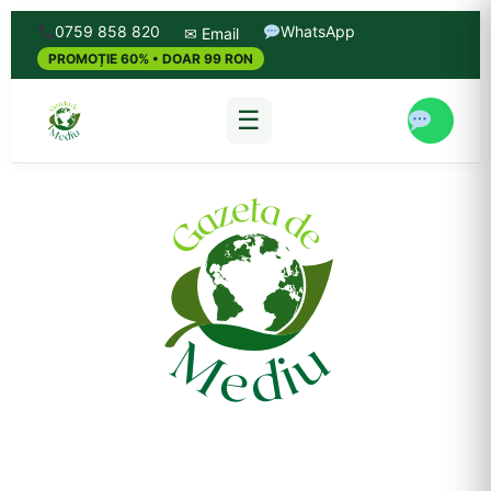
0759 858 820
WhatsApp
✉ Email
PROMOȚIE 60% • DOAR 99 RON
☰