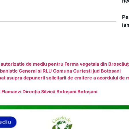
Re
Pes
ian
torizatie de mediu pentru Ferma vegetala din Broscăuț
rbanistic General si RLU Comuna Curtesti jud Botosani
at asupra depunerii solicitarii de emitere a acordului de
Flamanzi Direcția Silvică Botoșani Botoșani