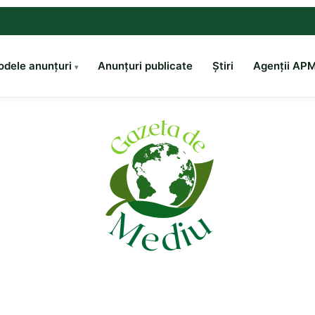
dele anunțuri
Anunțuri publicate
Știri
Agenții AP