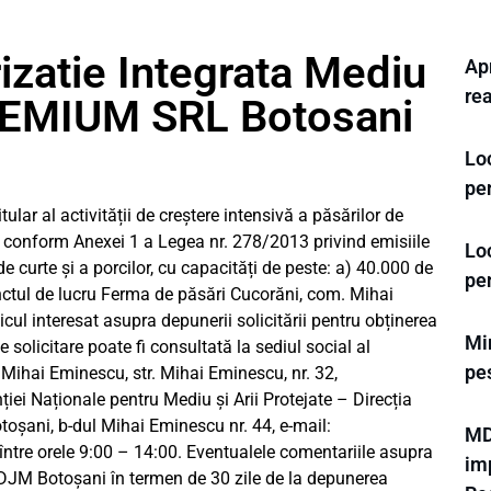
izatie Integrata Mediu
Apr
rea
MIUM SRL Botosani
Loc
pe
r al activității de creștere intensivă a păsărilor de
i conform Anexei 1 a Legea nr. 278/2013 privind emisiile
Loc
de curte și a porcilor, cu capacități de peste: a) 40.000 de
pe
unctul de lucru Ferma de păsări Cucorăni, com. Mihai
ul interesat asupra depunerii solicitării pentru obținerea
Min
solicitare poate fi consultată la sediul social al
pe
 Mihai Eminescu, str. Mihai Eminescu, nr. 32,
nției Naționale pentru Mediu și Arii Protejate – Direcția
oșani, b-dul Mihai Eminescu nr. 44, e-mail:
MD
i între orele 9:00 – 14:00. Eventualele comentariile asupra
im
-DJM Botoșani în termen de 30 zile de la depunerea