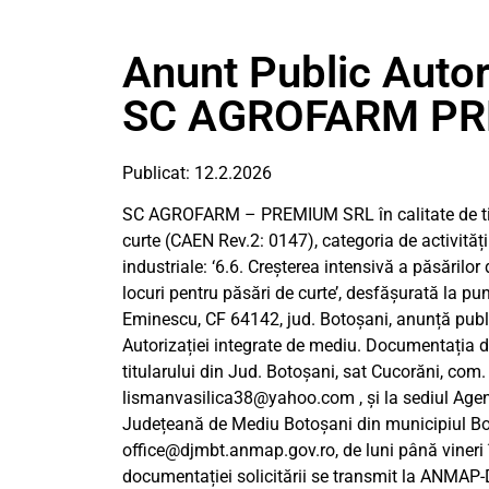
Anunt Public Autor
SC AGROFARM PRE
Publicat: 12.2.2026
SC AGROFARM – PREMIUM SRL în calitate de titula
curte (CAEN Rev.2: 0147), categoria de activităț
industriale: ‘6.6. Creșterea intensivă a păsărilor 
locuri pentru păsări de curte’, desfășurată la p
Eminescu, CF 64142, jud. Botoșani, anunță public
Autorizației integrate de mediu. Documentația de 
titularului din Jud. Botoșani, sat Cucorăni, com.
lismanvasilica38@yahoo.com
, şi la sediul Age
Județeană de Mediu Botoșani din municipiul Bot
office@djmbt.anmap.gov.ro
, de luni până viner
documentației solicitării se transmit la ANMAP