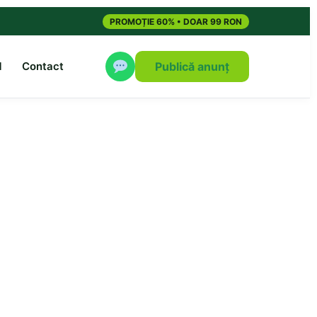
PROMOȚIE 60% • DOAR 99 RON
M
Contact
Publică anunț