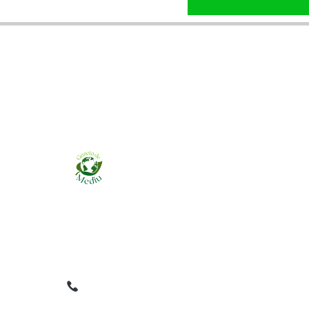
Ziarul online pentru publicarea anunțurilor
obligatorii de mediu cerute de ANMAP, APM și
instituțiile abilitate. Dovadă pe loc, acceptat în
toată România.
0759 858 820