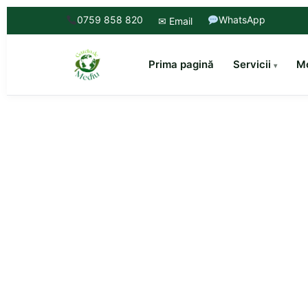
0759 858 820
WhatsApp
✉ Email
Prima pagină
Servicii
Mo