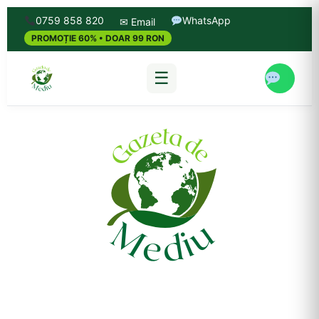
0759 858 820
WhatsApp
✉ Email
PROMOȚIE 60% • DOAR 99 RON
☰