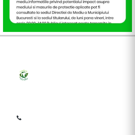
Ziarul online pentru publicarea anunțurilor obligatorii
de mediu cerute de ANMAP, APM și instituțiile
abilitate. Dovadă pe loc, acceptat în toată România.
0759 858 820
✉
gazetamediu@gmail.com