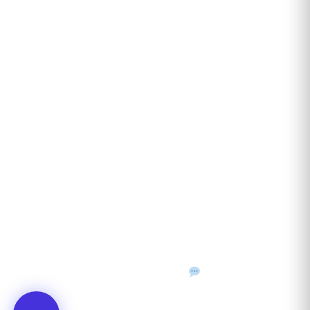
Recenzii clienți
Contact
ANUNȚURI DIN JUDEȚUL TĂU
Acceptat în toate cele 41 de județe + București
Bihor
Ilfov
Timiș
Arad
Iași
Cluj
Constanța
Brașov
Maramureș
Suceava
Sibiu
Prahova
Alba
Vrancea
Dâmbovița
Buzău
©
2026
Gazeta de Mediu • Toate drepturile rezervate
Confidențialitate
Cookies
Termeni & condiții
f
𝕏
▶