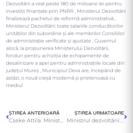
Dezvoltării a virat peste 180 de milioane lei pentru
investiții finanțate prin PNRR , Ministerul Dezvoltării
finalizează pachetul de reformă administrativă ,
Ministerul Dezvoltării: toate salariile conducătorilor
unităților din subordine și ale membrilor Consiliilor
de administrație verificate și ajustate , Guvernul
alocă, la propunerea Ministerului Dezvoltării,
fonduri pentru achiziția de echipamente de
desalinizare a apei pentru administrațiile locale din
județul Mureș , Municipiul Deva are, începând de
astăzi, o nouă creșă modernă și prietenoasă cu
mediul
ȘTIREA ANTERIOARĂ
ȘTIREA URMATOARE
Cseke Attila: Ministerul Dezvoltării a virat peste 200 de milioane…
Ministrul dezvoltării: pregătim o reformă administrativă – mai multă descentralizare…