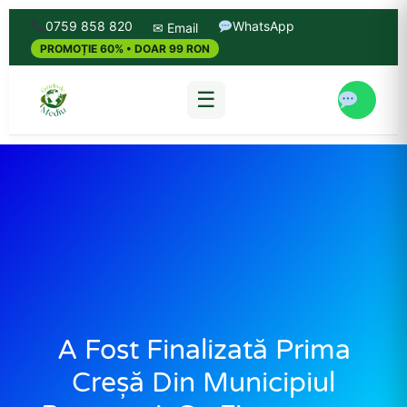
0759 858 820
WhatsApp
✉ Email
PROMOȚIE 60% • DOAR 99 RON
☰
A Fost Finalizată Prima
Creșă Din Municipiul