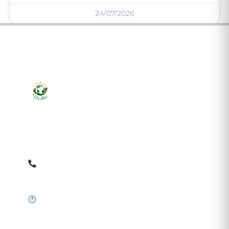
24/07/2026
Ziarul online pentru publicarea anunțurilor obligatorii
de mediu cerute de ANMAP, APM și instituțiile
abilitate. Dovadă pe loc, acceptat în toată România.
0759 858 820
✉
gazetamediu@gmail.com
Sistem automat 24/7