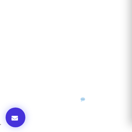
ANUNȚURI DIN JUDEȚUL TĂU
Acceptat în toate cele 41 de județe + București
Bihor
Ilfov
Timiș
Arad
Iași
Cluj
Constanța
Brașov
Maramureș
Suceava
Sibiu
Prahova
Alba
Vrancea
Dâmbovița
Buzău
©
2026
Gazeta de Mediu • Toate drepturile rezervate
Confidențialitate
Cookies
Termeni & condiții
f
𝕏
▶