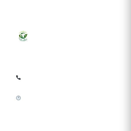
Ziarul online pentru publicarea anunțurilor obligatorii
de mediu cerute de ANMAP, APM și instituțiile
abilitate. Dovadă pe loc, acceptat în toată România.
0759 858 820
✉
gazetamediu@gmail.com
Sistem automat 24/7
SERVICII PUBLICARE
Publică anunț APM