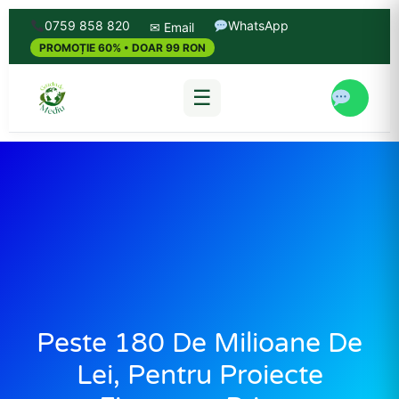
0759 858 820
WhatsApp
✉ Email
PROMOȚIE 60% • DOAR 99 RON
☰
Peste 180 De Milioane De
Lei, Pentru Proiecte