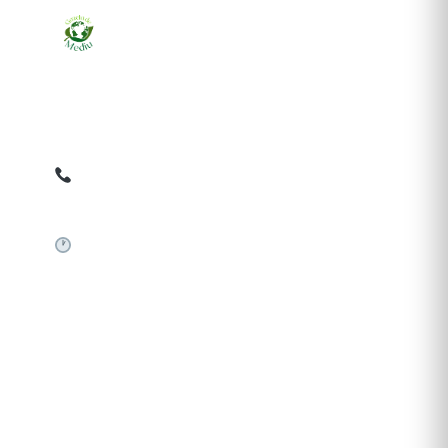
Ziarul online pentru publicarea anunțurilor obligatorii
de mediu cerute de ANMAP, APM și instituțiile
abilitate. Dovadă pe loc, acceptat în toată România.
0759 858 820
✉
gazetamediu@gmail.com
Sistem automat 24/7
SERVICII PUBLICARE
Publică anunț APM
Autorizație construire
Comunicat de presă PNRR
Pași publicare anunț