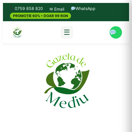
0759 858 820
WhatsApp
✉ Email
PROMOȚIE 60% • DOAR 99 RON
☰