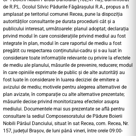
de R.P.L. Ocolul Silvic Pădurile Făgărașului R.A., propus a fi
amplasat pe teritoriul comunei Recea, pune la dispoziția
autorităților consultante pe durata procedurii cât și a
publicului interesat, următoarele: planul adoptat; declarația
privind modul în care considerațiile privind mediul au fost
integrate în plan, modul în care raportul de mediu a fost
pregătit cu respectarea conținutului-cadru și s-au luat în
considerare toate informațiile relevante cu privire la efectele
de mediu ale planului, măsurile de prevenire, reducere; modul
în care opiniile exprimate de public și de alte autorități au
fost luate în considerare în luarea deciziei de emitere a
avizului de mediu; motivele pentru alegerea alternativei de
plan avizate, în comparație cu alte alternative prezentate;
măsurile decise privind monitorizarea efectelor asupra
mediului. Documentele mai sus prezentate se află pentru
consultare la sediul Composesoratului de Pădure Boierii
Nobili Pârâul Danciului, situat în sat Recea, com. Recea, Nr.
157, județul Brașov, de luni până vineri, între orele 09:00-