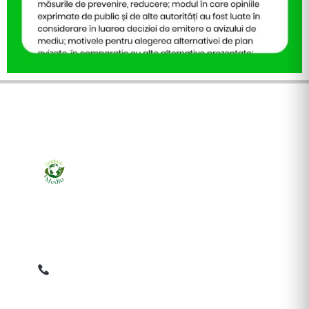
Ziarul online pentru publicarea anunțurilor obligatorii
de mediu cerute de ANMAP, APM și instituțiile
abilitate. Dovadă pe loc, acceptat în toată România.
0759 858 820
✉
gazetamediu@gmail.com