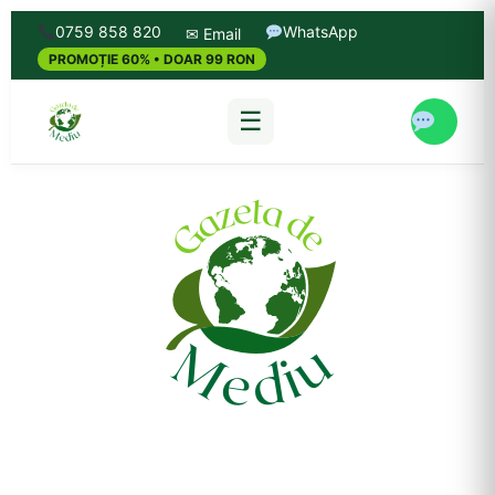
0759 858 820
WhatsApp
✉ Email
PROMOȚIE 60% • DOAR 99 RON
☰