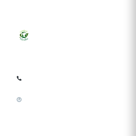
Ziarul online pentru publicarea anunțurilor obligatorii
de mediu cerute de ANMAP, APM și instituțiile
abilitate. Dovadă pe loc, acceptat în toată România.
0759 858 820
✉
gazetamediu@gmail.com
Sistem automat 24/7
SERVICII PUBLICARE
Publică anunț APM