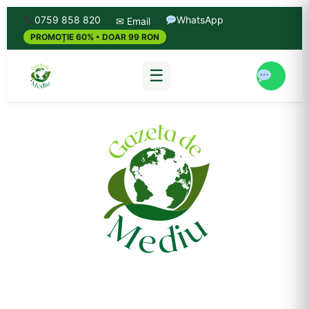
0759 858 820
WhatsApp
✉ Email
PROMOȚIE 60% • DOAR 99 RON
☰