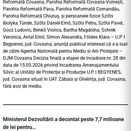
Reformată Covasna, Parohia Reformată Covasna-Voinești,
Parohia Reformată Pava, Parohia Reformată Comandău,
Parohia Reformată Chiuruș, și persoanele fizice Szőts
Ibolyka Tünde, Szőts Dániel-Ernő, Szőts Petru, Szőts Pavel,
Gocz Ludovic, Benkő Viorica, Bartha Magdolna, Schrek
Veronica, Antal Ernő, Simon Alexandra, Földes Klára – U.P. I
Begyenes, jud. Covasna, anunţă publicul interesat că s-a luat
de către Agentia Natională pentru Mediu si Arii Protejate –
DJM Covasna Decizia finală a etapei de încadrare nr. 28 din
data de 15.05.2026 privind încadrarea Amenajamentului
Silvic al Unităţii de Protecţie şi Producţie U.P. I BEGYENES,
jud. Covasna situat în UAT Zăbala și Ghelința, jud. Covasna,
fără aviz de mediu.
Ministerul Dezvoltării a decontat peste 7,7 milioane
de lei pentru…