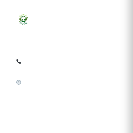
Ziarul online pentru publicarea anunțurilor obligatorii
de mediu cerute de ANMAP, APM și instituțiile
abilitate. Dovadă pe loc, acceptat în toată România.
0759 858 820
✉
gazetamediu@gmail.com
Sistem automat 24/7
SERVICII PUBLICARE
Publică anunț APM
Autorizație construire
Comunicat de presă PNRR