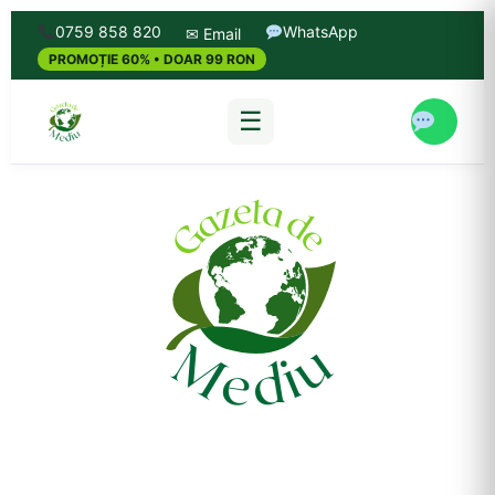
0759 858 820
WhatsApp
✉ Email
PROMOȚIE 60% • DOAR 99 RON
☰