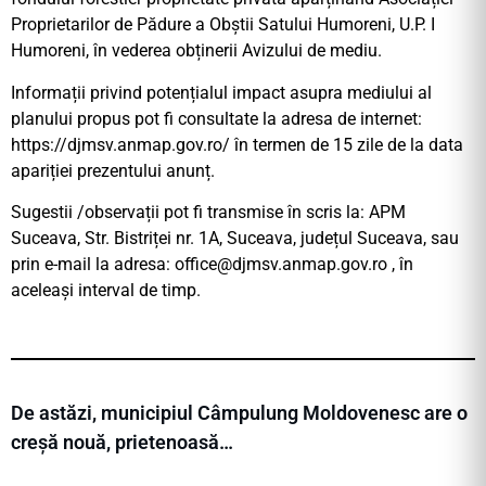
Proprietarilor de Pădure a Obștii Satului Humoreni, U.P. I
Humoreni, în vederea obținerii Avizului de mediu.
Informații privind potențialul impact asupra mediului al
planului propus pot fi consultate la adresa de internet:
https://djmsv.anmap.gov.ro/ în termen de 15 zile de la data
apariției prezentului anunț.
Sugestii /observații pot fi transmise în scris la: APM
Suceava, Str. Bistriței nr. 1A, Suceava, județul Suceava, sau
prin e-mail la adresa:
office@djmsv.anmap.gov.ro
, în
aceleași interval de timp.
De astăzi, municipiul Câmpulung Moldovenesc are o
creșă nouă, prietenoasă…