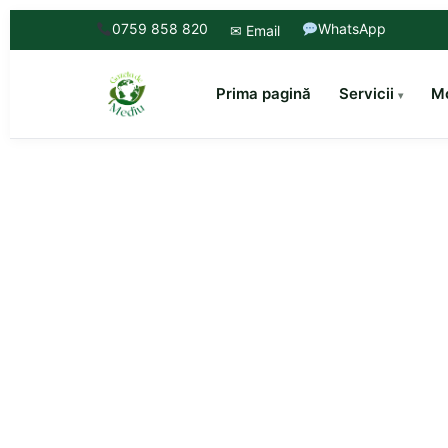
0759 858 820
WhatsApp
✉ Email
Prima pagină
Servicii
Mo