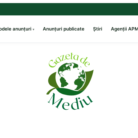
dele anunțuri
Anunțuri publicate
Știri
Agenții AP