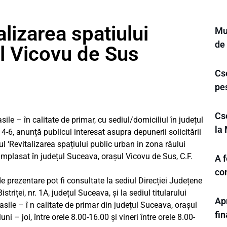
lizarea spatiului
Mun
de
l Vicovu de Sus
Cse
pe
Cs
sile – în calitate de primar, cu sediul/domiciliul în județul
la 
 4-6, anunță publicul interesat asupra depunerii solicitării
l ‘Revitalizarea spațiului public urban in zona râului
amplasat în județul Suceava, orașul Vicovu de Sus, C.F.
A 
co
e prezentare pot fi consultate la sediul Direcției Județene
riței, nr. 1A, județul Suceava, și la sediul titularului
Apr
asile – î n calitate de primar din județul Suceava, orașul
fi
luni – joi, între orele 8.00-16.00 și vineri între orele 8.00-