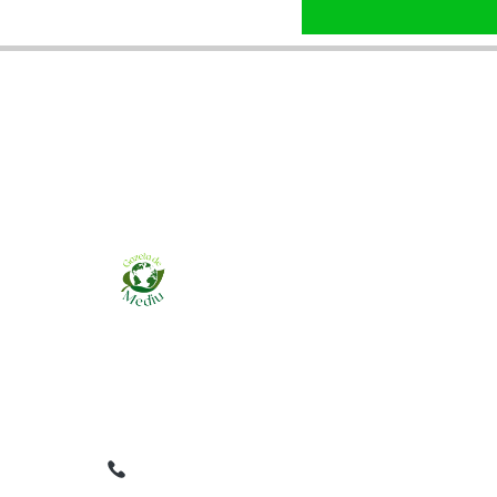
Ziarul online pentru publicarea anunțurilor
obligatorii de mediu cerute de ANMAP, APM și
instituțiile abilitate. Dovadă pe loc, acceptat în
toată România.
0759 858 820