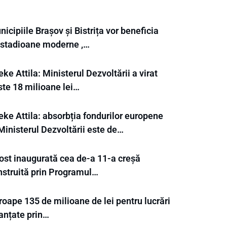
icipiile Brașov și Bistrița vor beneficia
 stadioane moderne ,…
ke Attila: Ministerul Dezvoltării a virat
ste 18 milioane lei…
eke Attila: absorbția fondurilor europene
Ministerul Dezvoltării este de…
fost inaugurată cea de-a 11-a creșă
nstruită prin Programul…
oape 135 de milioane de lei pentru lucrări
nanțate prin…