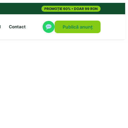
PROMOȚIE 60% • DOAR 99 RON
M
Contact
Publică anunț