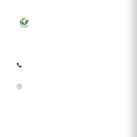
Ziarul online pentru publicarea anunțurilor obligatorii
de mediu cerute de ANMAP, APM și instituțiile
abilitate. Dovadă pe loc, acceptat în toată România.
0759 858 820
✉
gazetamediu@gmail.com
Sistem automat 24/7
SERVICII PUBLICARE
Publică anunț APM
Autorizație construire