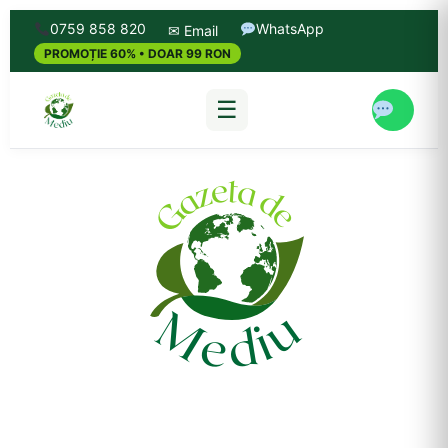
0759 858 820
WhatsApp
✉ Email
PROMOȚIE 60% • DOAR 99 RON
☰