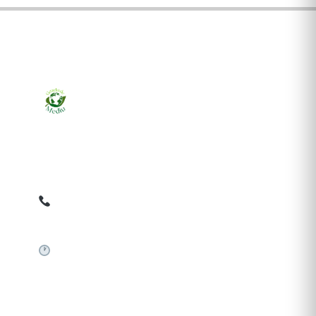
Ziarul online pentru publicarea anunțurilor obligatorii
de mediu cerute de ANMAP, APM și instituțiile
abilitate. Dovadă pe loc, acceptat în toată România.
0759 858 820
✉
gazetamediu@gmail.com
Sistem automat 24/7
SERVICII PUBLICARE