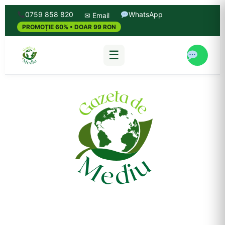
0759 858 820
WhatsApp
✉ Email
PROMOȚIE 60% • DOAR 99 RON
☰