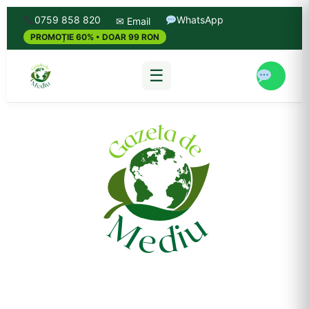
0759 858 820
WhatsApp
✉ Email
PROMOȚIE 60% • DOAR 99 RON
☰