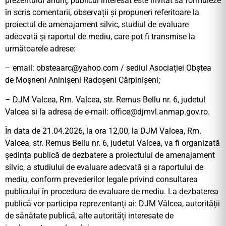
prezentului anunț, publicul interesat este invitat să formuleze
în scris comentarii, observații și propuneri referitoare la
proiectul de amenajament silvic, studiul de evaluare
adecvată și raportul de mediu, care pot fi transmise la
următoarele adrese:
– email:
obsteaarc@yahoo.com
/ sediul Asociației Obștea
de Moșneni Aninișeni Radoșeni Cărpinișeni;
– DJM Valcea, Rm. Valcea, str. Remus Bellu nr. 6, judetul
Valcea si la adresa de e-mail:
office@djmvl.anmap.gov.ro
.
În data de 21.04.2026, la ora 12,00, la DJM Valcea, Rm.
Valcea, str. Remus Bellu nr. 6, judetul Valcea, va fi organizată
ședința publică de dezbatere a proiectului de amenajament
silvic, a studiului de evaluare adecvată și a raportului de
mediu, conform prevederilor legale privind consultarea
publicului în procedura de evaluare de mediu. La dezbaterea
publică vor participa reprezentanți ai: DJM Vâlcea, autorității
de sănătate publică, alte autorități interesate de