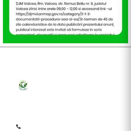
Ziarul online pentru publicarea anunțurilor obligatorii
de mediu cerute de ANMAP, APM și instituțiile
abilitate. Dovadă pe loc, acceptat în toată România.
0759 858 820