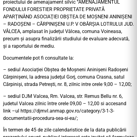
proiectului de amenajament silvic “AMENAJAMENTUL
FONDULUI FORESTIER PROPRIETATE PRIVATĂ
APARȚINÂND ASOCIAŢIEI OBŞTEA DE MOŞNENI ANINIŞENI
– RADOŞENI – CĂRPINIŞENI U.P. V OBÂRȘIA LOTRULUI JUD.
VÂLCEA, amplasat în județul Vâlcea, comuna Voineasa,
precum și asupra finalizării studiului de evaluare adecvată,
și a raportului de mediu.
Documentele pot fi consultate la:
– sediul Asociației Obștea de Moșneni Aninișeni Radoșeni
Cărpinișeni, la adresa judeţul Gorj, comuna Crasna, satul
Cărpiniși, strada Petrești, nr. 8, zilnic intre orele 9,00 – 12,00;
– sediul DJM Valcea, Rm. Valcea, str. Remus Bellu nr. 6,
judetul Valcea zilnic între orele 09,00 – 12,00 si accesand
link –ul https://djmvl.anmap.gov.ro/category/3-1-3-
documentatii-procedura-sea-si-ea/;
În termen de 45 de zile calendaristice de la data publicării