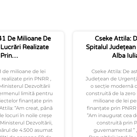
1 De Milioane De
Cseke Attila: D
 Lucrări Realizate
Spitalul Județea
Prin…
Alba Iul
 de milioane de lei
Cseke Attila: De ast
 realizate prin PNRR ,
Județean de Urgență 
Ministerul Dezvoltării
o secție modernă de
ermenul limită pentru
construită de la zero
iectelor finanțate prin
milioane de lei pe
ttila: ”Am creat, până
finanțate prin PNRR ,
 locuri în noile creșe
”Am inaugurat cea de
Ministerul Dezvoltării,
construită prin 
ărul de 4.500 asumat
guvernamental ” ,