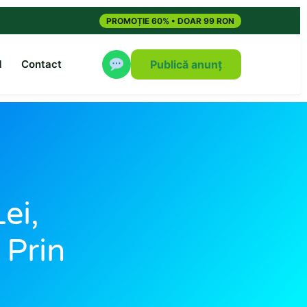
PROMOȚIE 60% • DOAR 99 RON
M
Contact
Publică anunț
ei,
 Prin