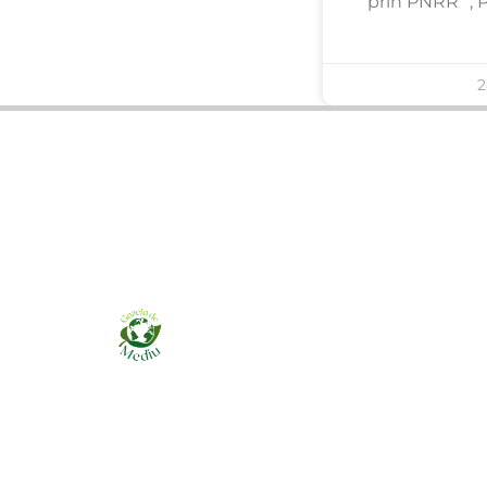
prin PNRR” , 
2
Ziarul online pentru publicarea anunțurilor
obligatorii de mediu cerute de ANMAP, APM și
instituțiile abilitate. Dovadă pe loc, acceptat în
toată România.