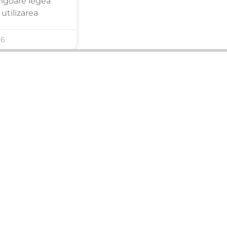
 vigoare legea
utilizarea
26
ANUNȚURI DIN JUDEȚUL TĂU
Acceptat în toate cele 41 de județe +
București
Bihor
Ilfov
Timiș
Arad
Iași
Cluj
Constanța
Brașov
Maramureș
Suceava
Sibiu
Prahova
Alba