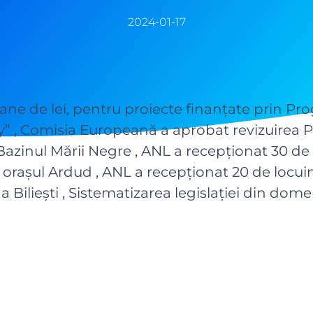
2024-01-17
ane de lei, pentru proiecte finanțate prin Pr
y” , Comisia Europeană a aprobat revizuirea 
azinul Mării Negre , ANL a recepţionat 30 de
n orașul Ardud , ANL a recepţionat 20 de locu
a Biliești , Sistematizarea legislației din dom