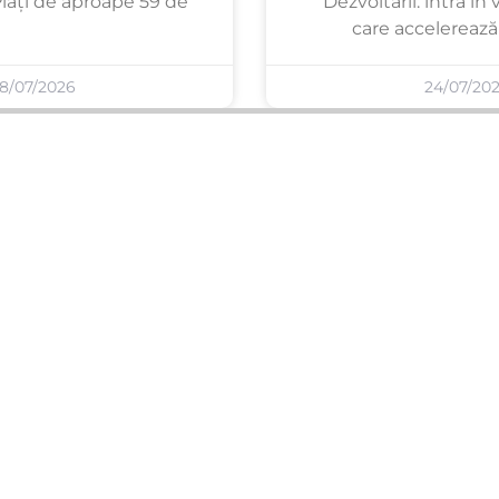
Plăți de aproape 59 de
Dezvoltării: intră în
care accelerează 
8/07/2026
24/07/20
SERVICII PUBLICARE
INFORMAȚII UTILE
Publică anunț APM
Despre noi
Autorizație construire
Ultimele anunțuri publicate
Comunicat de presă PNRR
Buletin informativ
Pași publicare anunț
Blog & ghiduri