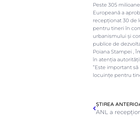
Peste 305 milioane 
Europeană a aproba
recepţionat 30 de l
pentru tineri în com
urbanismului și con
publice de dezvolta
Poiana Stampei , Îm
în atenția autorită
”Este important să 
locuinţe pentru ti
ȘTIREA ANTERIO