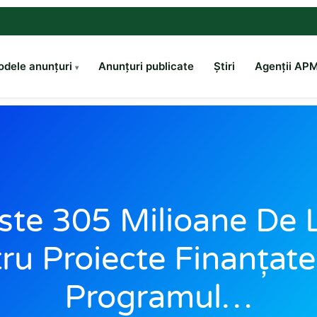
dele anunțuri
Anunțuri publicate
Știri
Agenții AP
ste 305 Milioane De L
ru Proiecte Finanțate
Programul…