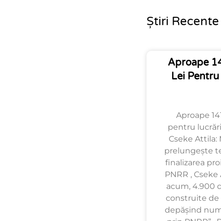
Știri Recente
Aproape 14
Lei Pentru
Aproape 141
pentru lucrări
Cseke Attila: 
prelungește t
finalizarea pro
PNRR , Cseke A
acum, 4.900 de
construite de 
depășind num