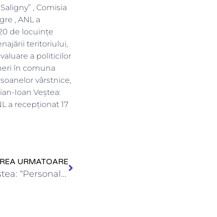
Saligny” , Comisia
gre , ANL a
 20 de locuinţe
jării teritoriului,
aluare a politicilor
ineri în comuna
soanelor vârstnice,
rian-Ioan Veștea:
NL a recepţionat 17
IREA URMATOARE
Ministrul Adrian-Ioan Veștea: “Personalul de specialitate în sănătate este o…