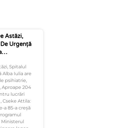
e Astăzi,
n De Urgență
ia…
ăzi, Spitalul
Alba Iulia are
 psihiatrie,
 , Aproape 204
ntru lucrări
 Cseke Attila:
-a 85-a creșă
Programul
 Ministerul