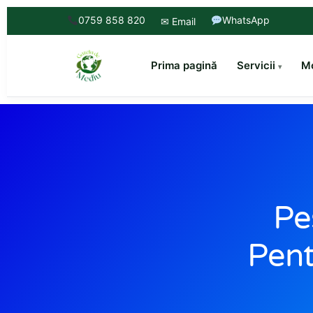
0759 858 820
WhatsApp
✉ Email
Prima pagină
Servicii
Mo
Pe
Pent