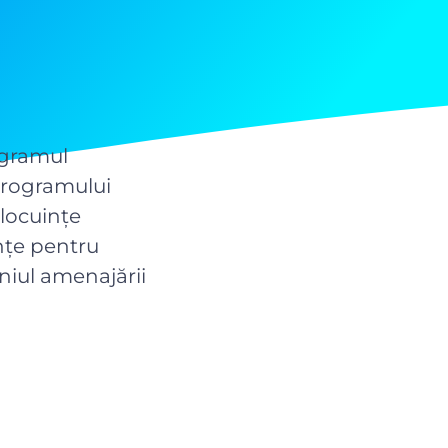
ogramul
Programului
 locuinţe
inţe pentru
eniul amenajării