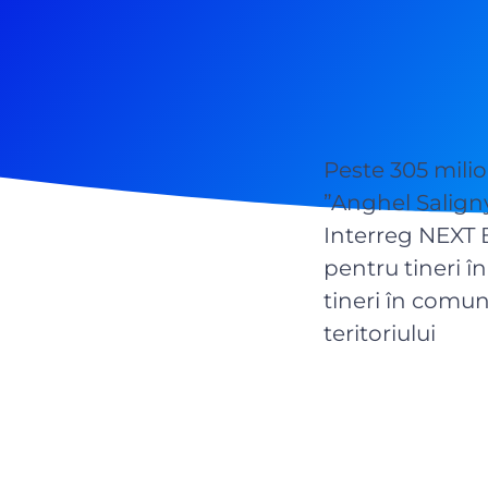
Peste 305 milio
”Anghel Salign
Interreg NEXT B
pentru tineri î
tineri în comun
teritoriului