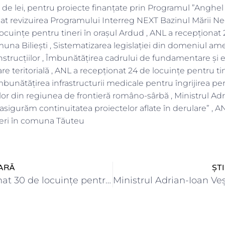
de lei, pentru proiecte finanțate prin Programul ”Anghel 
t revizuirea Programului Interreg NEXT Bazinul Mării Ne
ocuinţe pentru tineri în orașul Ardud , ANL a recepţionat
una Biliești , Sistematizarea legislației din domeniul amena
strucțiilor , Îmbunătățirea cadrului de fundamentare și ev
re teritorială , ANL a recepţionat 24 de locuinţe pentru t
bunătățirea infrastructurii medicale pentru îngrijirea per
ților din regiunea de frontieră româno-sârbă , Ministrul Ad
asigurăm continuitatea proiectelor aflate în derulare” , A
neri în comuna Tăuteu
ARĂ
ȘT
ANL a recepţionat 30 de locuinţe pentru tineri în orașul…