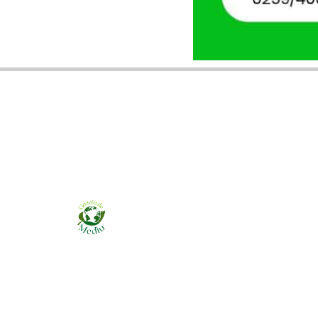
Ziarul online pentru publicarea anunțurilor
obligatorii de mediu cerute de ANMAP, APM și
instituțiile abilitate. Dovadă pe loc, acceptat în
toată România.