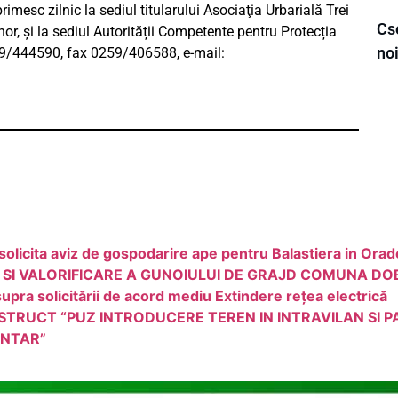
rimesc zilnic la sediul titularului Asociaţia Urbarială Trei
Cs
ihor, și la sediul Autorității Competente pentru Protecția
noi
259/444590, fax 0259/406588, e-mail:
solicita aviz de gospodarire ape pentru Balastiera in Ora
 SI VALORIFICARE A GUNOIULUI DE GRAJD COMUNA DO
upra solicitării de acord mediu Extindere rețea electrică
NSTRUCT “PUZ INTRODUCERE TEREN IN INTRAVILAN SI
ENTAR”