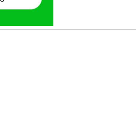
ANUNȚURI DIN JUDEȚUL TĂU
Acceptat în toate cele 41 de județe +
București
Bihor
Ilfov
Timiș
Arad
Iași
Cluj
Constanța
Brașov
Maramureș
Suceava
Sibiu
Prahova
Alba