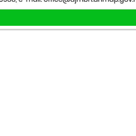
SERVICII PUBLICARE
INFORMAȚII UTILE
Publică anunț APM
Despre noi
Autorizație construire
Ultimele anunțuri publicate
Comunicat de presă PNRR
Buletin informativ
Pași publicare anunț
Blog & ghiduri