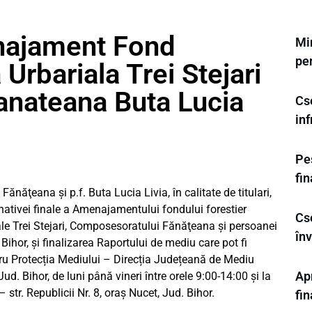
najament Fond
Min
pen
 Urbariala Trei Stejari
nateana Buta Lucia
Cs
inf
Pes
fi
ănăţeana și p.f. Buta Lucia Livia, în calitate de titulari,
rnativei finale a Amenajamentului fondului forestier
Cs
ale Trei Stejari, Composesoratului Fănăţeana şi persoanei
înv
l Bihor, și finalizarea Raportului de mediu care pot fi
tru Protecția Mediului – Direcția Județeană de Mediu
Ap
ud. Bihor, de luni până vineri între orele 9:00-14:00 și la
– str. Republicii Nr. 8, oraș Nucet, Jud. Bihor.
fi