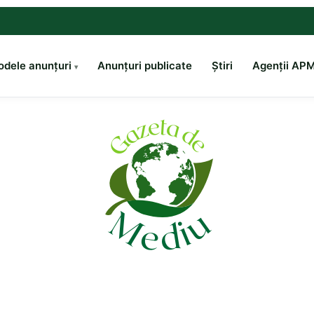
dele anunțuri
Anunțuri publicate
Știri
Agenții AP