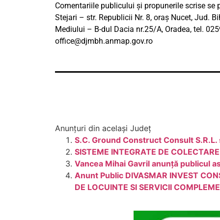
Comentariile publicului și propunerile scrise se p
Stejari – str. Republicii Nr. 8, oraș Nucet, Jud. B
Mediului – B-dul Dacia nr.25/A, Oradea, tel. 0
office@djmbh.anmap.gov.ro
Anunțuri din același Județ
S.C. Ground Construct Consult S.R.L. 
SISTEME INTEGRATE DE COLECTARE
Vancea Mihai Gavril anunță publicul as
Anunt Public DIVASMAR INVEST CO
DE LOCUINTE SI SERVICII COMPLEM