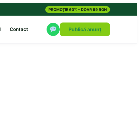
PROMOȚIE 60% • DOAR 99 RON
M
Contact
Publică anunț