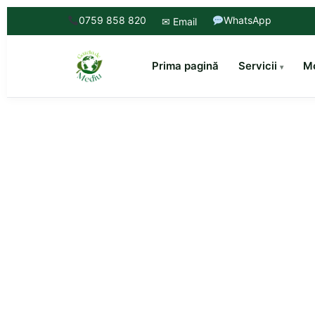
0759 858 820
WhatsApp
✉ Email
Prima pagină
Servicii
Mo