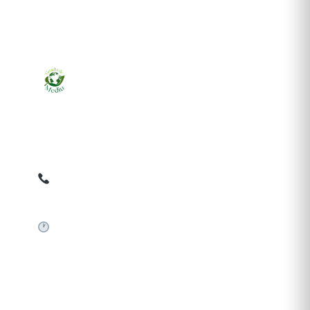
Ziarul online pentru publicarea anunțurilor obligatorii
de mediu cerute de ANMAP, APM și instituțiile
abilitate. Dovadă pe loc, acceptat în toată România.
0759 858 820
✉
gazetamediu@gmail.com
Sistem automat 24/7
SERVICII PUBLICARE
Publică anunț APM