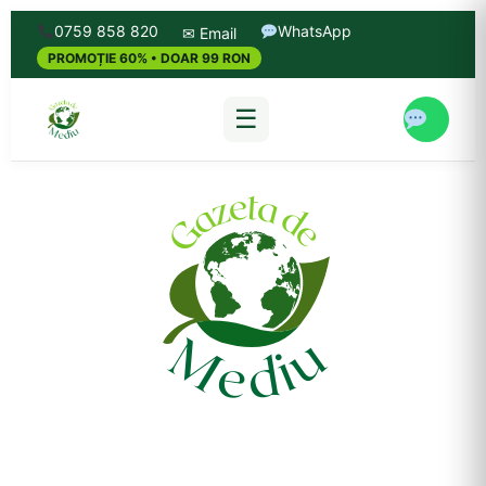
0759 858 820
WhatsApp
✉ Email
PROMOȚIE 60% • DOAR 99 RON
☰